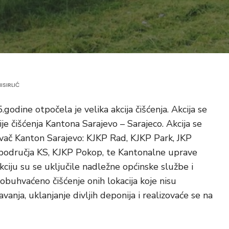
ISIRLIĆ
dine otpočela je velika akcija čišćenja. Akcija se
ije čišćenja Kantona Sarajevo – Sarajeco. Akcija se
nivač Kanton Sarajevo: KJKP Rad, KJKP Park, JKP
a područja KS, KJKP Pokop, te Kantonalne uprave
kciju su se uključile nadležne općinske službe i
 obuhvaćeno čišćenje onih lokacija koje nisu
a, uklanjanje divljih deponija i realizovaće se na