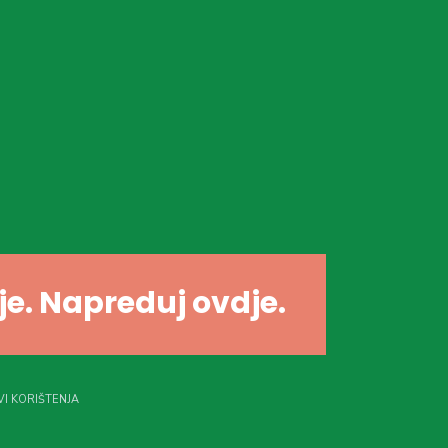
dje. Napreduj ovdje.
I KORIŠTENJA