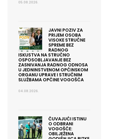
05.08.2026.
JAVNI POZIV ZA
PRIJEM OSOBA
VISOKE STRUČNE
SPREME BEZ
RADNOG
ISKUSTVA NA STRUČNO
OSPOSOBLJAVANJE BEZ
ZASNIVANJA RADNOG ODNOSA
U JEDNINSTVENOM OPĆINSKOM
ORGANU UPRAVE I STRUČNIM
SLUŽBAMA OPĆINE VOGOŠĆA
04.08.2026.
ČUVAJUĆI ISTINU
O ODBRANI
VOGOŠĆE:
OBILJEŽENA
GODIŠNJICA BITKE