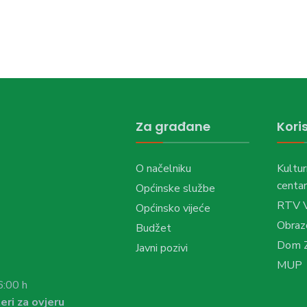
Za građane
Koris
O načelniku
Kultur
centar
Općinske službe
RTV 
Općinsko vijeće
Obraz
Budžet
Dom Z
Javni pozivi
MUP
6:00 h
eri za ovjeru