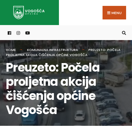
Search
Skip
for:
to
MENU
content
HOME
KOMUNALNA INFRASTRUKTURA
PREUZETO: POČELA
PROLJETNA AKCIJA ČIŠĆENJA OPĆINE VOGOŠĆA
Preuzeto: Počela
proljetna akcija
čišćenja općine
Vogošća