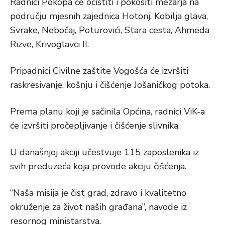
Radnici Pokopa će očistiti i pokositi mezarja na
području mjesnih zajednica Hotonj, Kobilja glava,
Svrake, Nebočaj, Poturovići, Stara cesta, Ahmeda
Rizve, Krivoglavci II.
Pripadnici Civilne zaštite Vogošća će izvršiti
raskresivanje, košnju i čišćenje Jošaničkog potoka.
Prema planu koji je sačinila Općina, radnici ViK-a
će izvršiti pročepljivanje i čišćenje slivnika.
U današnjoj akciji učestvuje 115 zaposlenika iz
svih preduzeća koja provode akciju čišćenja.
“Naša misija je čist grad, zdravo i kvalitetno
okruženje za život naših građana”, navode iz
resornog ministarstva.