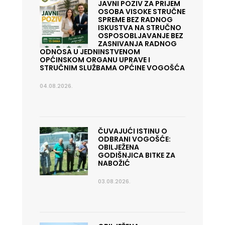
JAVNI POZIV ZA PRIJEM
OSOBA VISOKE STRUČNE
SPREME BEZ RADNOG
ISKUSTVA NA STRUČNO
OSPOSOBLJAVANJE BEZ
ZASNIVANJA RADNOG
ODNOSA U JEDNINSTVENOM
OPĆINSKOM ORGANU UPRAVE I
STRUČNIM SLUŽBAMA OPĆINE VOGOŠĆA
04.08.2026.
ČUVAJUĆI ISTINU O
ODBRANI VOGOŠĆE:
OBILJEŽENA
GODIŠNJICA BITKE ZA
NABOŽIĆ
03.08.2026.