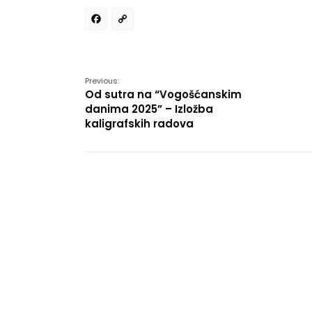
Facebook
Copy
Link
Previous:
Od sutra na “Vogošćanskim
danima 2025” – Izložba
kaligrafskih radova