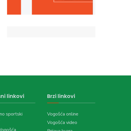
ni linkovi
Brzi linkovi
no sportski
Vogošća online
Vogošća video
Vogošća
Prijava kvara