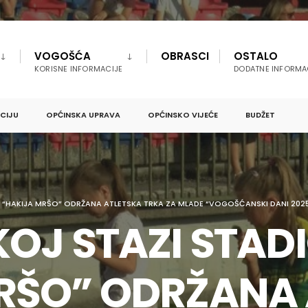
VOGOŠĆA
OBRASCI
OSTALO
KORISNE INFORMACIJE
DODATNE INFORMA
PCIJU
OPĆINSKA UPRAVA
OPĆINSKO VIJEĆE
BUDŽET
 “HAKIJA MRŠO” ODRŽANA ATLETSKA TRKA ZA MLADE “VOGOŠĆANSKI DANI 202
KOJ STAZI STAD
RŠO” ODRŽANA 