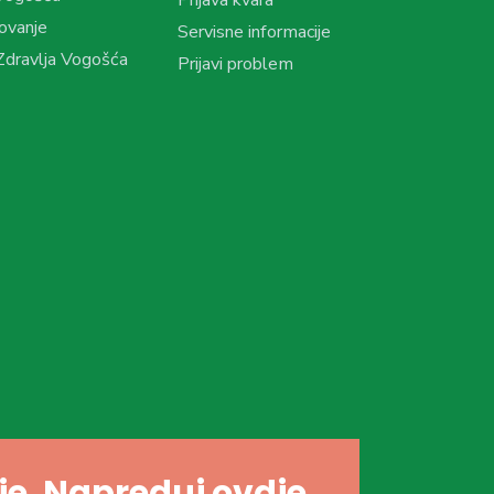
ovanje
Servisne informacije
dravlja Vogošća
Prijavi problem
dje. Napreduj ovdje.