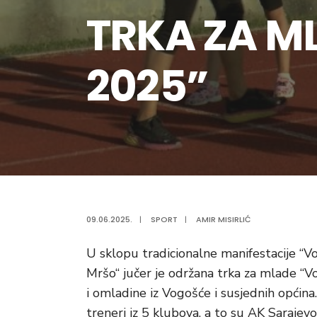
TRKA ZA M
2025”
09.06.2025.
|
SPORT
|
AMIR MISIRLIĆ
U sklopu tradicionalne manifestacije “V
Mršo“ jučer je održana trka za mlade “Vo
i omladine iz Vogošće i susjednih općina
treneri iz 5 klubova, a to su AK Sarajev