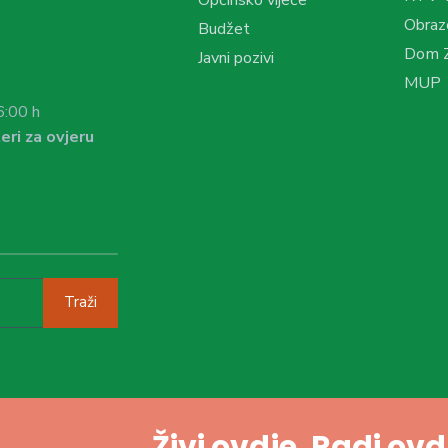
Obraz
Budžet
Dom Z
Javni pozivi
MUP
6:00 h
eri za ovjeru
Traži
Živi ovdje. Radi ov