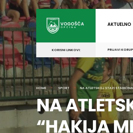
for:
Skip
to
AKTUELNO
content
PRIJAVI KORU
KORISNI LINKOVI:
HOME
SPORT
NA ATLETSKOJ STAZI STADIONA
NA ATLETS
“HAKIJA M