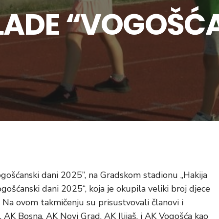
LADE “VOGOŠĆA
ogošćanski dani 2025”, na Gradskom stadionu „Hakija
gošćanski dani 2025“, koja je okupila veliki broj djece
. Na ovom takmičenju su prisustvovali članovi i
o, AK Bosna, AK Novi Grad, AK Ilijaš, i AK Vogošća kao