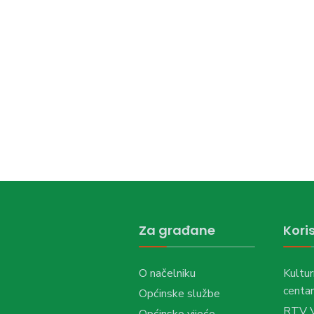
Za građane
Koris
O načelniku
Kultur
centar
Općinske službe
RTV 
Općinsko vijeće