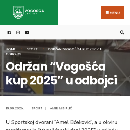
Search
Skip
for:
to
MENU
content
HOME
SPORT
ODRŽAN “VOGOŠĆA KUP 2025” U
ODBOJCI
Održan “Vogošća
kup 2025” u odbojci
19.06.2025.
|
SPORT
|
AMIR MISIRLIĆ
U Sportskoj dvorani “Amel Bćeković”, a u okviru