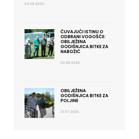
04.08.2026.
ČUVAJUĆI ISTINU O
ODBRANI VOGOŠĆE:
OBILJEŽENA
GODIŠNJICA BITKE ZA
NABOŽIĆ
03.08.2026.
OBILJEŽENA
GODIŠNJICA BITKE ZA
POLJINE
31.07.2026.