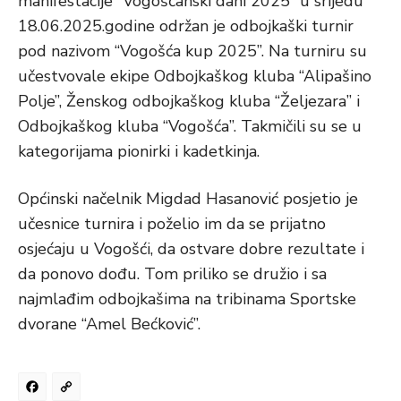
manifestacije “Vogošćanski dani 2025” u srijedu
18.06.2025.godine održan je odbojkaški turnir
pod nazivom “Vogošća kup 2025”. Na turniru su
učestvovale ekipe Odbojkaškog kluba “Alipašino
Polje”, Ženskog odbojkaškog kluba “Željezara” i
Odbojkaškog kluba “Vogošća”. Takmičili su se u
kategorijama pionirki i kadetkinja.
Općinski načelnik Migdad Hasanović posjetio je
učesnice turnira i poželio im da se prijatno
osjećaju u Vogošći, da ostvare dobre rezultate i
da ponovo dođu. Tom priliko se družio i sa
najmlađim odbojkašima na tribinama Sportske
dvorane “Amel Bećković”.
Facebook
Copy