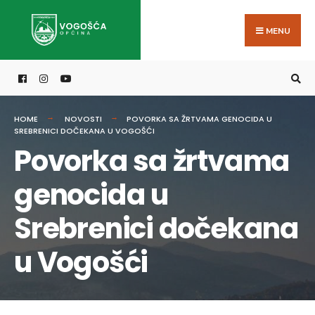
Search
Skip
for:
to
MENU
content
HOME
NOVOSTI
POVORKA SA ŽRTVAMA GENOCIDA U
SREBRENICI DOČEKANA U VOGOŠĆI
Povorka sa žrtvama
genocida u
Srebrenici dočekana
u Vogošći