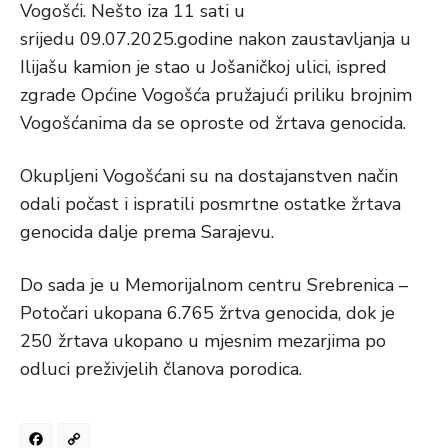
Vogošći. Nešto iza 11 sati u
srijedu 09.07.2025.godine nakon zaustavljanja u
Ilijašu kamion je stao u Jošaničkoj ulici, ispred
zgrade Općine Vogošća pružajući priliku brojnim
Vogošćanima da se oproste od žrtava genocida.
Okupljeni Vogošćani su na dostajanstven način
odali počast i ispratili posmrtne ostatke žrtava
genocida dalje prema Sarajevu.
Do sada je u Memorijalnom centru Srebrenica –
Potočari ukopana 6.765 žrtva genocida, dok je
250 žrtava ukopano u mjesnim mezarjima po
odluci preživjelih članova porodica.
Facebook
Copy