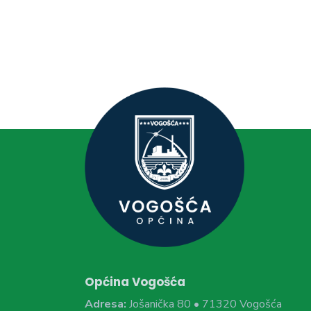
Općina Vogošća
Adresa:
Jošanička 80 • 71320 Vogošća