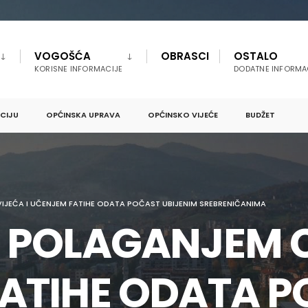
VOGOŠĆA
OBRASCI
OSTALO
KORISNE INFORMACIJE
DODATNE INFORMA
PCIJU
OPĆINSKA UPRAVA
OPĆINSKO VIJEĆE
BUDŽET
JEĆA I UČENJEM FATIHE ODATA POČAST UBIJENIM SREBRENIČANIMA
 POLAGANJEM C
ATIHE ODATA 