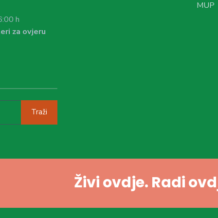
MUP
6:00 h
eri za ovjeru
Traži
Živi ovdje. Radi ov