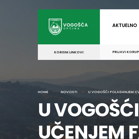
for:
Skip
to
AKTUELNO
content
PRIJAVI KORU
KORISNI LINKOVI:
HOME
NOVOSTI
U VOGOŠĆI POLAGANJEM CVI
U VOGOŠĆI
UČENJEM F