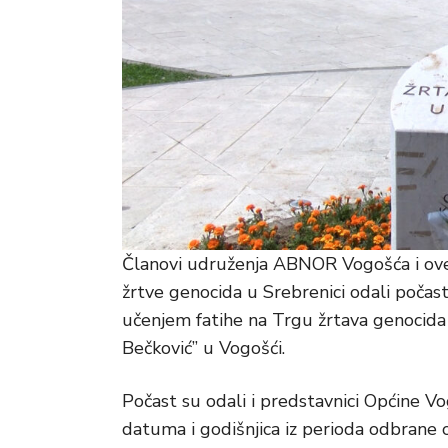
Članovi udruženja ABNOR Vogošća i ove g
žrtve genocida u Srebrenici odali počas
učenjem fatihe na Trgu žrtava genocida
Bečković” u Vogošći.
Počast su odali i predstavnici Općine V
datuma i godišnjica iz perioda odbrane o