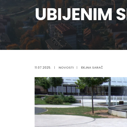
UBIJENIM 
11.07.2025.
|
NOVOSTI
|
ĐEJNA SARAČ