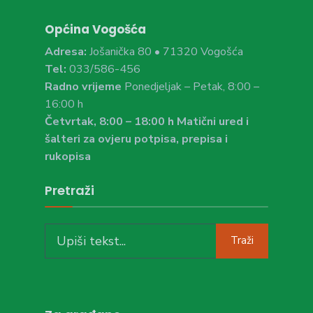
Općina Vogošća
Adresa:
Jošanička 80 • 71320 Vogošća
Tel:
033/586-456
Radno vrijeme
Ponedjeljak – Petak, 8:00 –
16:00 h
Četvrtak, 8:00 – 18:00 h Matični ured i
šalteri za ovjeru potpisa, prepisa i
rukopisa
Pretraži
Search
Traži
for: