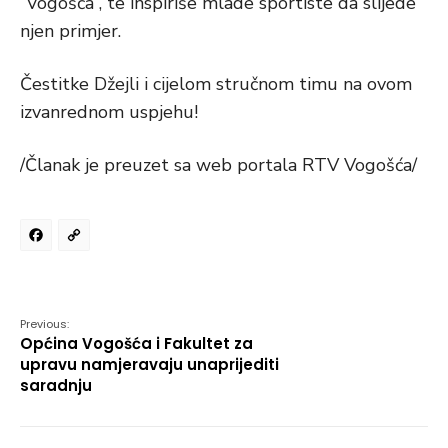
“Vogošća”, te inspiriše mlade sportiste da slijede
njen primjer.
Čestitke Džejli i cijelom stručnom timu na ovom
izvanrednom uspjehu!
/Članak je preuzet sa web portala RTV Vogošća/
Facebook
Copy
Link
Previous:
Općina Vogošća i Fakultet za
upravu namjeravaju unaprijediti
saradnju