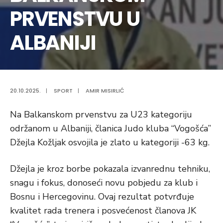
PRVENSTVU U
ALBANIJI
20.10.2025.
|
SPORT
|
AMIR MISIRLIĆ
Na Balkanskom prvenstvu za U23 kategoriju
održanom u Albaniji, članica Judo kluba “Vogošća”
Džejla Kožljak osvojila je zlato u kategoriji -63 kg.
Džejla je kroz borbe pokazala izvanrednu tehniku,
snagu i fokus, donoseći novu pobjedu za klub i
Bosnu i Hercegovinu. Ovaj rezultat potvrđuje
kvalitet rada trenera i posvećenost članova JK