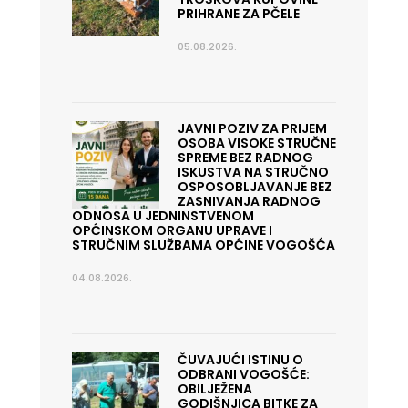
PRIHRANE ZA PČELE
05.08.2026.
JAVNI POZIV ZA PRIJEM
OSOBA VISOKE STRUČNE
SPREME BEZ RADNOG
ISKUSTVA NA STRUČNO
OSPOSOBLJAVANJE BEZ
ZASNIVANJA RADNOG
ODNOSA U JEDNINSTVENOM
OPĆINSKOM ORGANU UPRAVE I
STRUČNIM SLUŽBAMA OPĆINE VOGOŠĆA
04.08.2026.
ČUVAJUĆI ISTINU O
ODBRANI VOGOŠĆE:
OBILJEŽENA
GODIŠNJICA BITKE ZA