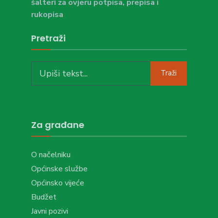
šalteri za ovjeru potpisa, prepisa i
rukopisa
Pretraži
Search
Traži
for:
Za građane
O načelniku
Općinske službe
Općinsko vijeće
Budžet
Javni pozivi