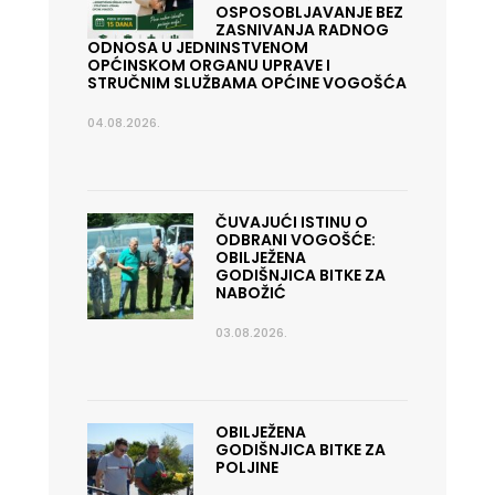
OSPOSOBLJAVANJE BEZ
ZASNIVANJA RADNOG
ODNOSA U JEDNINSTVENOM
OPĆINSKOM ORGANU UPRAVE I
STRUČNIM SLUŽBAMA OPĆINE VOGOŠĆA
04.08.2026.
ČUVAJUĆI ISTINU O
ODBRANI VOGOŠĆE:
OBILJEŽENA
GODIŠNJICA BITKE ZA
NABOŽIĆ
03.08.2026.
OBILJEŽENA
GODIŠNJICA BITKE ZA
POLJINE