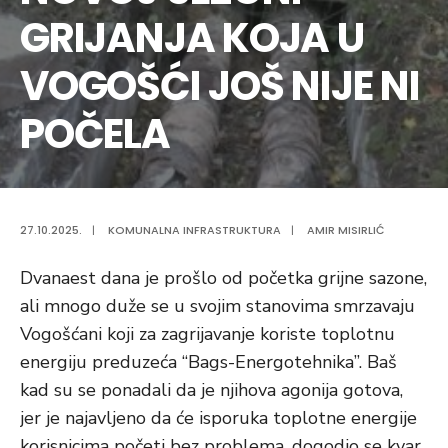
GRIJANJA KOJA U
VOGOŠĆI JOŠ NIJE NI
POČELA
27.10.2025.
|
KOMUNALNA INFRASTRUKTURA
|
AMIR MISIRLIĆ
Dvanaest dana je prošlo od početka grijne sazone,
ali mnogo duže se u svojim stanovima smrzavaju
Vogošćani koji za zagrijavanje koriste toplotnu
energiju preduzeća “Bags-Energotehnika”. Baš
kad su se ponadali da je njihova agonija gotova,
jer je najavljeno da će isporuka toplotne energije
korisnicima početi bez problema, dogodio se kvar