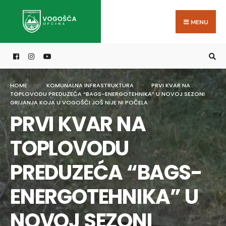
Search
Skip
for:
to
MENU
content
HOME
KOMUNALNA INFRASTRUKTURA
PRVI KVAR NA
TOPLOVODU PREDUZEĆA “BAGS-ENERGOTEHNIKA” U NOVOJ SEZONI
GRIJANJA KOJA U VOGOŠĆI JOŠ NIJE NI POČELA
PRVI KVAR NA
TOPLOVODU
PREDUZEĆA “BAGS-
ENERGOTEHNIKA” U
NOVOJ SEZONI