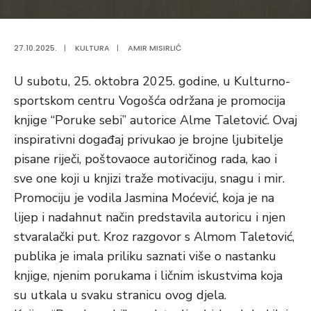
27.10.2025.
|
KULTURA
|
AMIR MISIRLIĆ
U subotu, 25. oktobra 2025. godine, u Kulturno-
sportskom centru Vogošća održana je promocija
knjige “Poruke sebi” autorice Alme Taletović. Ovaj
inspirativni događaj privukao je brojne ljubitelje
pisane riječi, poštovaoce autoričinog rada, kao i
sve one koji u knjizi traže motivaciju, snagu i mir.
Promociju je vodila Jasmina Moćević, koja je na
lijep i nadahnut način predstavila autoricu i njen
stvaralački put. Kroz razgovor s Almom Taletović,
publika je imala priliku saznati više o nastanku
knjige, njenim porukama i ličnim iskustvima koja
su utkala u svaku stranicu ovog djela.