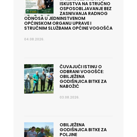
ISKUSTVA NA STRUČNO
OSPOSOBLJAVANJE BEZ
ZASNIVANJA RADNOG
ODNOSA U JEDNINSTVENOM
OPĆINSKOM ORGANU UPRAVE I
STRUČNIM SLUŽBAMA OPĆINE VOGOŠĆA
04.08.2026.
ČUVAJUĆI ISTINU O
ODBRANI VOGOŠĆE:
OBILJEŽENA
GODIŠNJICA BITKE ZA
NABOŽIĆ
03.08.2026.
OBILJEŽENA
GODIŠNJICA BITKE ZA
POLJINE