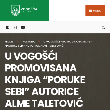
Search
Skip
for:
to
MENU
content
HOME
KULTURA
U VOGOŠĆI PROMOVISANA KNJIGA
“PORUKE SEBI” AUTORICE ALME TALETOVIĆ
U VOGOŠĆI
PROMOVISANA
KNJIGA “PORUKE
SEBI” AUTORICE
ALME TALETOVIĆ