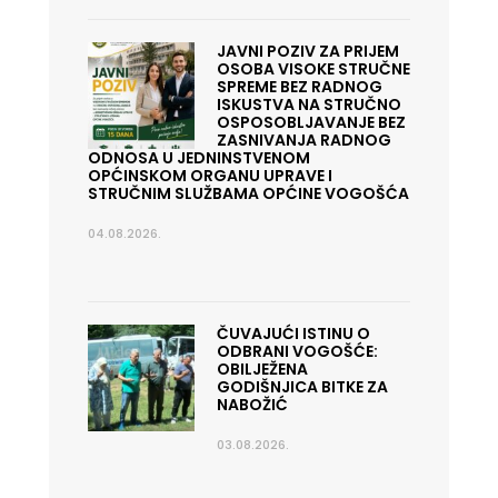
JAVNI POZIV ZA PRIJEM
OSOBA VISOKE STRUČNE
SPREME BEZ RADNOG
ISKUSTVA NA STRUČNO
OSPOSOBLJAVANJE BEZ
ZASNIVANJA RADNOG
ODNOSA U JEDNINSTVENOM
OPĆINSKOM ORGANU UPRAVE I
STRUČNIM SLUŽBAMA OPĆINE VOGOŠĆA
04.08.2026.
ČUVAJUĆI ISTINU O
ODBRANI VOGOŠĆE:
OBILJEŽENA
GODIŠNJICA BITKE ZA
NABOŽIĆ
03.08.2026.