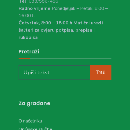
Tel:
033/586-456
Radno vrijeme
Ponedjeljak – Petak, 8:00 –
16:00 h
Četvrtak, 8:00 – 18:00 h Matični ured i
šalteri za ovjeru potpisa, prepisa i
rukopisa
Pretraži
Search
Traži
for:
Za građane
O načelniku
Općinske službe