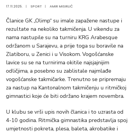
17.11.2025.
|
SPORT
|
AMIR MISIRLIĆ
Članice GK „Olimp“ su imale zapažene nastupe i
rezultate na nekoliko takmičenja. U vikendu za
nama nastupile su na turniru KRG Arabesque
održanom u Sarajevu, a prije toga su boravile na
Zlatiboru, u Zenici i u Visokom. Vogošćanske
lavice su se na turnirima okitile najsjajnijim
odličjima, a posebno su zablistale najmlađe
vogošćanske takmičarke. Trenutno se pripremaju
za nastup na Kantonalnom takmičenju u ritmičkoj
gimnastici koje će biti održano krajem novembra.
U klubu se vrši upis novih članica i to uzrasta od
4-10 godina. Ritmička gimnastika predstavlja spoj
umjetnosti pokreta, plesa, baleta, akrobatike i