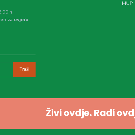
MUP
6:00 h
eri za ovjeru
Traži
Živi ovdje. Radi ov