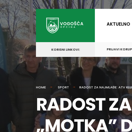
for:
Skip
to
AKTUELNO
content
PRIJAVI KORU
KORISNI LINKOVI:
HOME
SPORT
RADOST ZA NAJMLAĐE: ATV KL
RADOST ZA
„MOTKA” 