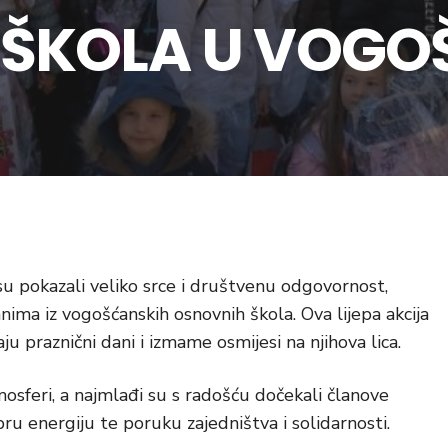
ŠKOLA U VOGO
u pokazali veliko srce i društvenu odgovornost,
nima iz vogošćanskih osnovnih škola. Ova lijepa akcija
aju praznični dani i izmame osmijesi na njihova lica.
mosferi, a najmlađi su s radošću dočekali članove
obru energiju te poruku zajedništva i solidarnosti.