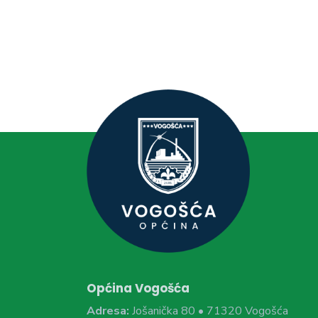
Općina Vogošća
Adresa:
Jošanička 80 • 71320 Vogošća