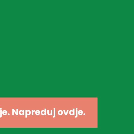
dje. Napreduj ovdje.