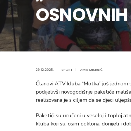
OSNOVNIH 
29.12.2025.
|
SPORT
|
AMIR MISIRLIĆ
Članovi ATV kluba “Motka” još jednom s
podijelivši novogodišnje paketiće mališa
realizovana je s ciljem da se djeci uljepš
Paketići su uručeni u veseloj i toploj at
kluba koji su, osim poklona, donijeli i d