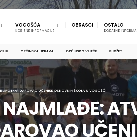
VOGOŠĆA
OBRASCI
OSTALO
KORISNE INFORMACIJE
DODATNE INFORMA
PCIJU
OPĆINSKA UPRAVA
OPĆINSKO VIJEĆE
BUDŽET
UB „MOTKA” DAROVAO UČENIKE OSNOVNIH ŠKOLA U VOGOŠĆI
 NAJMLAĐE: AT
DAROVAO UČENI