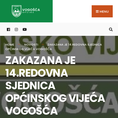
Search
Skip
for:
to
MENU
content
HOME
NOVOSTI
ZAKAZANA JE 14.REDOVNA SJEDNICA
OPĆINSKOG VIJEĆA VOGOŠĆA
ZAKAZANA JE
14.REDOVNA
SJEDNICA
OPĆINSKOG VIJEĆA
VOGOŠĆA