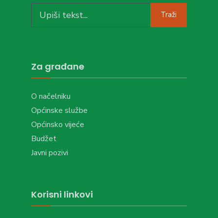
Search
Traži
for:
Za građane
O načelniku
Općinske službe
Općinsko vijeće
Budžet
Javni pozivi
Korisni linkovi