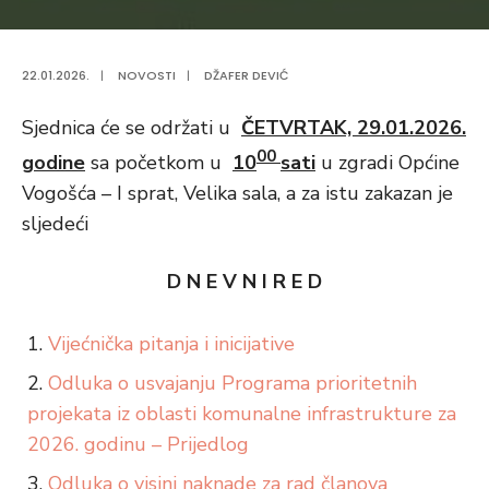
22.01.2026.
|
NOVOSTI
|
DŽAFER DEVIĆ
Sjednica će se održati u
ČETVRTAK, 29.01.2026.
00
godine
sa početkom u
10
sati
u zgradi Općine
Vogošća – I sprat, Velika sala, a za istu zakazan je
sljedeći
D N E V N I R E D
Vijećnička pitanja i inicijative
Odluka o usvajanju Programa prioritetnih
projekata iz oblasti komunalne infrastrukture za
2026. godinu – Prijedlog
Odluka o visini naknade za rad članova