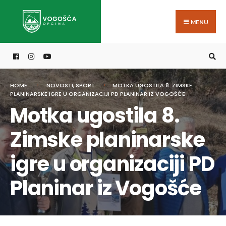
Search
Skip
for:
to
MENU
content
HOME
NOVOSTI
,
SPORT
MOTKA UGOSTILA 8. ZIMSKE
PLANINARSKE IGRE U ORGANIZACIJI PD PLANINAR IZ VOGOŠĆE
Motka ugostila 8.
Zimske planinarske
igre u organizaciji PD
Planinar iz Vogošće