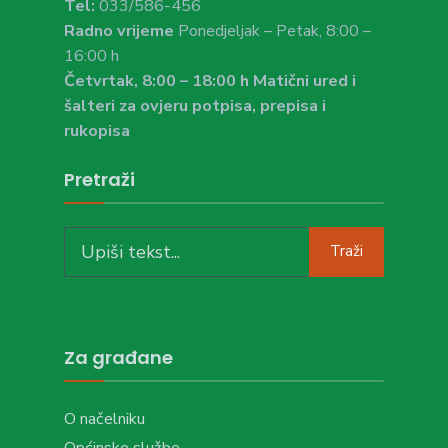
Tel:
033/586-456
Radno vrijeme
Ponedjeljak – Petak, 8:00 –
16:00 h
Četvrtak, 8:00 – 18:00 h Matični ured i
šalteri za ovjeru potpisa, prepisa i
rukopisa
Pretraži
Search
Traži
for:
Za građane
O načelniku
Općinske službe