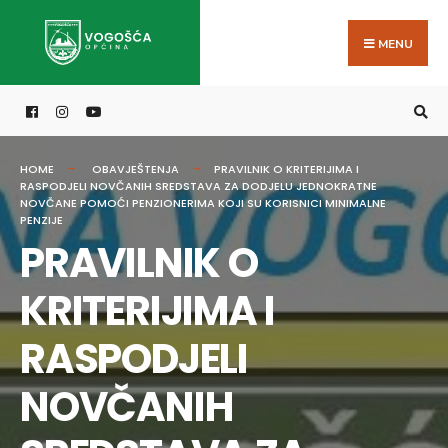
Search
Skip
for:
to
MENU
content
HOME
OBAVJEŠTENJA
PRAVILNIK O KRITERIJIMA I
RASPODJELI NOVČANIH SREDSTAVA ZA DODJELU JEDNOKRATNE
NOVČANE POMOĆI PENZIONERIMA KOJI SU KORISNICI MINIMALNE
PENZIJE
PRAVILNIK O
KRITERIJIMA I
RASPODJELI
NOVČANIH