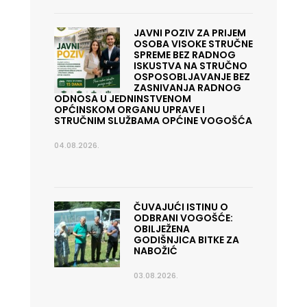
JAVNI POZIV ZA PRIJEM
OSOBA VISOKE STRUČNE
SPREME BEZ RADNOG
ISKUSTVA NA STRUČNO
OSPOSOBLJAVANJE BEZ
ZASNIVANJA RADNOG
ODNOSA U JEDNINSTVENOM
OPĆINSKOM ORGANU UPRAVE I
STRUČNIM SLUŽBAMA OPĆINE VOGOŠĆA
04.08.2026.
ČUVAJUĆI ISTINU O
ODBRANI VOGOŠĆE:
OBILJEŽENA
GODIŠNJICA BITKE ZA
NABOŽIĆ
03.08.2026.