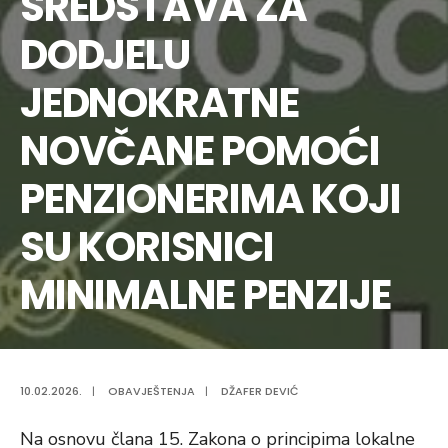
SREDSTAVA ZA
DODJELU
JEDNOKRATNE
NOVČANE POMOĆI
PENZIONERIMA KOJI
SU KORISNICI
MINIMALNE PENZIJE
10.02.2026.
|
OBAVJEŠTENJA
|
DŽAFER DEVIĆ
Na osnovu člana 15. Zakona o principima lokalne