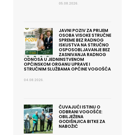
05.08.2026.
JAVNI POZIV ZA PRIJEM
OSOBA VISOKE STRUČNE
SPREME BEZ RADNOG
ISKUSTVA NA STRUČNO
OSPOSOBLJAVANJE BEZ
ZASNIVANJA RADNOG
ODNOSA U JEDNINSTVENOM
OPĆINSKOM ORGANU UPRAVE I
STRUČNIM SLUŽBAMA OPĆINE VOGOŠĆA
04.08.2026.
ČUVAJUĆI ISTINU O
ODBRANI VOGOŠĆE:
OBILJEŽENA
GODIŠNJICA BITKE ZA
NABOŽIĆ