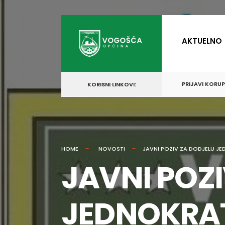
for:
Skip
to
AKTUELNO
content
PRIJAVI KORU
KORISNI LINKOVI:
HOME
NOVOSTI
JAVNI POZIV ZA DODJELU J
JAVNI POZ
JEDNOKRA