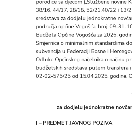
porodice sa djecom („Službene novine Kan
38/16, 44/17, 28/18, 52/21,40/22 i 13/25)
sredstava za dodjelu jednokratne novčan
područja općine Vogošća, broj: 09-31-1
Budžeta Općine Vogošća za 2026. godinu 
Smjernica o minimalnim standardima do
subvencija u Federaciji Bosne i Hercegov
Odluke Općinskog načelnika o načinu p
budžetskih sredstava putem transfera i s
02-02-575/25 od 15.04.2025. godine, Opć
za dodjelu jednokratne novčan
I – PREDMET JAVNOG POZIVA