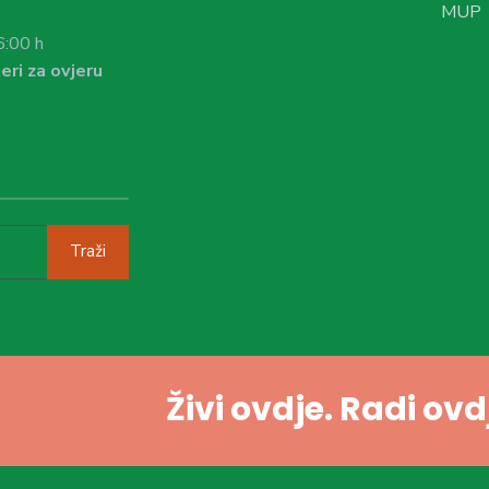
MUP
6:00 h
eri za ovjeru
Traži
Živi ovdje. Radi ov