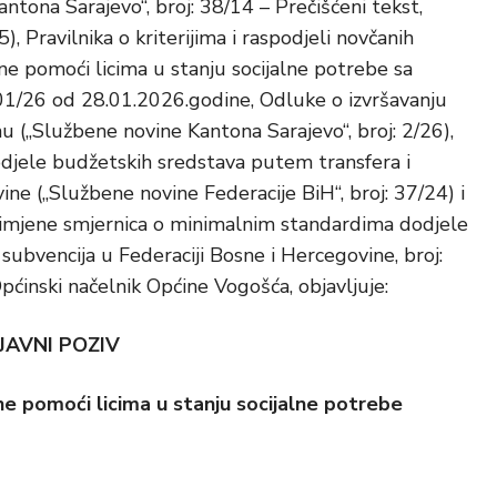
tona Sarajevo“, broj: 38/14 – Prečišćeni tekst,
, Pravilnika o kriterijima i raspodjeli novčanih
e pomoći licima u stanju socijalne potrebe sa
01/26 od 28.01.2026.godine, Odluke o izvršavanju
(„Službene novine Kantona Sarajevo“, broj: 2/26),
djele budžetskih sredstava putem transfera i
ine („Službene novine Federacije BiH“, broj: 37/24) i
rimjene smjernica o minimalnim standardima dodjele
ubvencija u Federaciji Bosne i Hercegovine, broj:
inski načelnik Općine Vogošća, objavljuje:
JAVNI POZIV
e pomoći licima u stanju socijalne potrebe