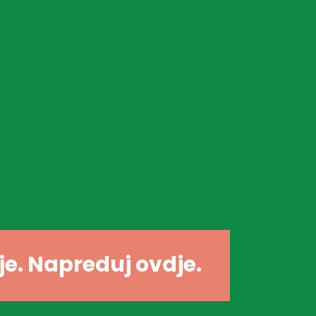
dje. Napreduj ovdje.