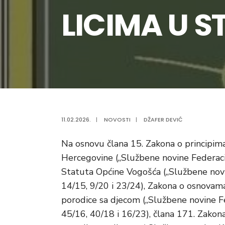
LICIMA U 
11.02.2026.
|
NOVOSTI
|
DŽAFER DEVIĆ
Na osnovu člana 15. Zakona o principim
Hercegovine („Službene novine Federacije
Statuta Općine Vogošća („Službene novin
14/15, 9/20 i 23/24), Zakona o osnovama s
porodice sa djecom („Službene novine Fed
45/16, 40/18 i 16/23), člana 171. Zakona o 