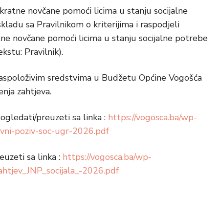
ratne novčane pomoći licima u stanju socijalne
ladu sa Pravilnikom o kriterijima i raspodjeli
ne novčane pomoći licima u stanju socijalne potrebe
kstu: Pravilnik).
a raspoloživim sredstvima u Budžetu Općine Vogošća
nja zahtjeva.
ogledati/preuzeti sa linka :
https://vogosca.ba/wp-
ni-poziv-soc-ugr-2026.pdf
uzeti sa linka :
https://vogosca.ba/wp-
tjev_JNP_socijala_-2026.pdf