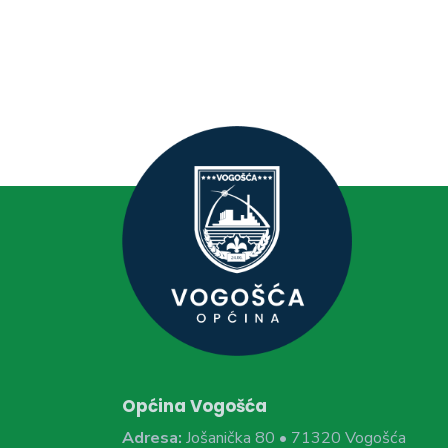
Općina Vogošća
Adresa:
Jošanička 80 • 71320 Vogošća