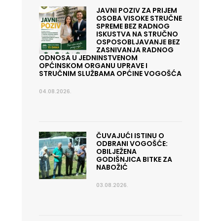
JAVNI POZIV ZA PRIJEM
OSOBA VISOKE STRUČNE
SPREME BEZ RADNOG
ISKUSTVA NA STRUČNO
OSPOSOBLJAVANJE BEZ
ZASNIVANJA RADNOG
ODNOSA U JEDNINSTVENOM
OPĆINSKOM ORGANU UPRAVE I
STRUČNIM SLUŽBAMA OPĆINE VOGOŠĆA
04.08.2026.
ČUVAJUĆI ISTINU O
ODBRANI VOGOŠĆE:
OBILJEŽENA
GODIŠNJICA BITKE ZA
NABOŽIĆ
03.08.2026.