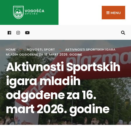
Search
Skip
for:
to
MENU
content
HOME
NOVOSTI
,
SPORT
AKTIVNOSTI SPORTSKIH IGARA
MLADIH ODGOĐENE ZA 16. MART 2026. GODINE
Aktivnosti Sportskih
igara mladih
odgođene za 16.
mart 2026. godine