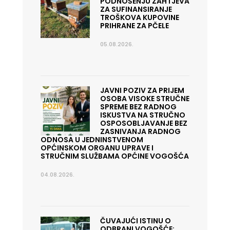
PODNOŠENJU ZAHTJEVA
ZA SUFINANSIRANJE
TROŠKOVA KUPOVINE
PRIHRANE ZA PČELE
05.08.2026.
JAVNI POZIV ZA PRIJEM
OSOBA VISOKE STRUČNE
SPREME BEZ RADNOG
ISKUSTVA NA STRUČNO
OSPOSOBLJAVANJE BEZ
ZASNIVANJA RADNOG
ODNOSA U JEDNINSTVENOM
OPĆINSKOM ORGANU UPRAVE I
STRUČNIM SLUŽBAMA OPĆINE VOGOŠĆA
04.08.2026.
ČUVAJUĆI ISTINU O
ODBRANI VOGOŠĆE: