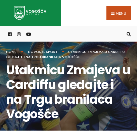
Search
Skip
for:
to
MENU
content
HOME
NOVOSTI
,
SPORT
UTAKMICU ZMAJEVA U CARDIFFU
GLEDAJTE I NA TRGU BRANILACA VOGOŠĆE
Utakmicu Zmajeva u
Cardiffu gledajte i
na Trgu branilaca
Vogošće