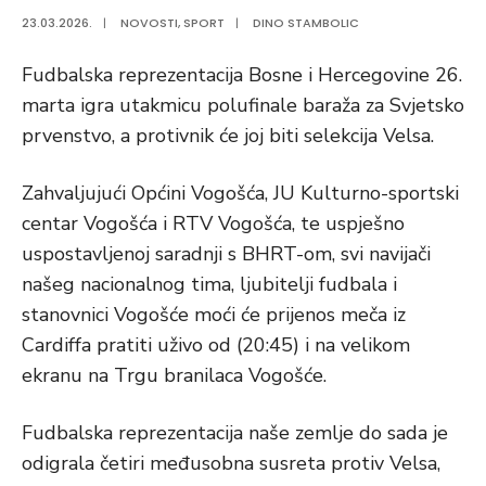
23.03.2026.
|
NOVOSTI
,
SPORT
|
DINO STAMBOLIC
Fudbalska reprezentacija Bosne i Hercegovine 26.
marta igra utakmicu polufinale baraža za Svjetsko
prvenstvo, a protivnik će joj biti selekcija Velsa.
Zahvaljujući Općini Vogošća, JU Kulturno-sportski
centar Vogošća i RTV Vogošća, te uspješno
uspostavljenoj saradnji s BHRT-om, svi navijači
našeg nacionalnog tima, ljubitelji fudbala i
stanovnici Vogošće moći će prijenos meča iz
Cardiffa pratiti uživo od (20:45) i na velikom
ekranu na Trgu branilaca Vogošće.
Fudbalska reprezentacija naše zemlje do sada je
odigrala četiri međusobna susreta protiv Velsa,