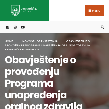
Search
Skip
for:
to
MENU
content
HOME
NOVOSTI
,
OBAVJEŠTENJA
OBAVJEŠTENJE O
PROVOĐENJU PROGRAMA UNAPREĐENJA ORALNOG ZDRAVLJA
BRANILAČKE POPULACIJE
Obavještenje o
provođenju
Programa
unapređenja
oralnog zdravlja