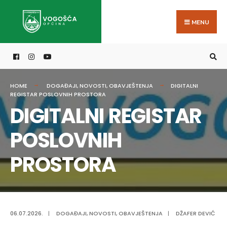
Search
Skip
for:
to
MENU
content
HOME
DOGAĐAJI
,
NOVOSTI
,
OBAVJEŠTENJA
DIGITALNI
REGISTAR POSLOVNIH PROSTORA
DIGITALNI REGISTAR
POSLOVNIH
PROSTORA
06.07.2026.
|
DOGAĐAJI
,
NOVOSTI
,
OBAVJEŠTENJA
|
DŽAFER DEVIĆ