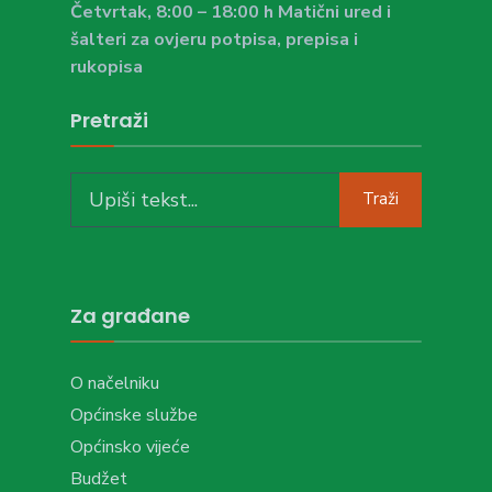
Četvrtak, 8:00 – 18:00 h Matični ured i
šalteri za ovjeru potpisa, prepisa i
rukopisa
Pretraži
Search
Traži
for:
Za građane
O načelniku
Općinske službe
Općinsko vijeće
Budžet