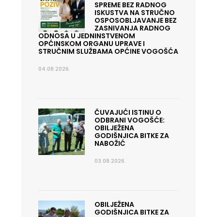
SPREME BEZ RADNOG
ISKUSTVA NA STRUČNO
OSPOSOBLJAVANJE BEZ
ZASNIVANJA RADNOG
ODNOSA U JEDNINSTVENOM
OPĆINSKOM ORGANU UPRAVE I
STRUČNIM SLUŽBAMA OPĆINE VOGOŠĆA
04.08.2026.
ČUVAJUĆI ISTINU O
ODBRANI VOGOŠĆE:
OBILJEŽENA
GODIŠNJICA BITKE ZA
NABOŽIĆ
03.08.2026.
OBILJEŽENA
GODIŠNJICA BITKE ZA