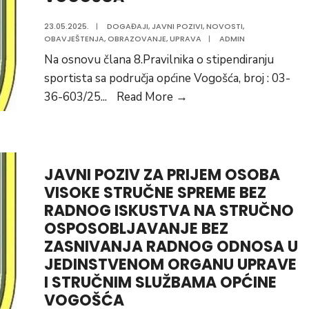
23.05.2025.
|
DOGAĐAJI
,
JAVNI POZIVI
,
NOVOSTI
,
OBAVJEŠTENJA
,
OBRAZOVANJE
,
UPRAVA
|
ADMIN
Na osnovu člana 8.Pravilnika o stipendiranju
sportista sa područja općine Vogošća, broj : 03-
PRELIMINARNA
36-603/25
...
Read More
→
RANG
LISTA
SPORTSKIH
STIPENDIJA
JAVNI POZIV ZA PRIJEM OSOBA
OPĆINE
VISOKE STRUČNE SPREME BEZ
RADNOG ISKUSTVA NA STRUČNO
VOGOŠĆA
OSPOSOBLJAVANJE BEZ
ZASNIVANJA RADNOG ODNOSA U
JEDINSTVENOM ORGANU UPRAVE
I STRUČNIM SLUŽBAMA OPĆINE
VOGOŠĆA