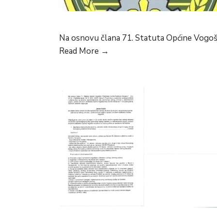
Na osnovu člana 71. Statuta Općine Vogošć
JAVNI
Read More
→
POZIV
ZA
PRIJEM
OSOBA
VISOKE
STRUČNE
SPREME
BEZ
RADNOG
ISKUSTVA
NA
STRUČNO