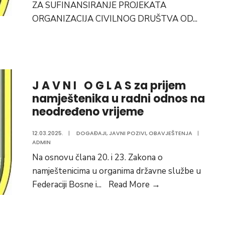
ZA SUFINANSIRANJE PROJEKATA
ORGANIZACIJA CIVILNOG DRUŠTVA OD
...
J A V N I O G L A S za prijem
namještenika u radni odnos na
neodređeno vrijeme
12.03.2025.
|
DOGAĐAJI
,
JAVNI POZIVI
,
OBAVJEŠTENJA
|
ADMIN
Na osnovu člana 20. i 23. Zakona o
namještenicima u organima državne službe u
J
Federaciji Bosne i
...
Read More
→
A
V
N