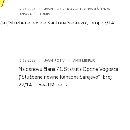
12.05.2025.
|
JAVNI POZIVI
,
NOVOSTI
,
OBAVJEŠTENJA
,
UPRAVA
|
ADMIN
a (“Službene novine Kantona Sarajevo”, broj: 27/14
...
12.05.2025.
|
JAVNI POZIVI
|
AMIR MISIRLIĆ
Na osnovu člana 71. Statuta Općine Vogošća
(“Službene novine Kantona Sarajevo”, broj:
27/14
...
Read More
→