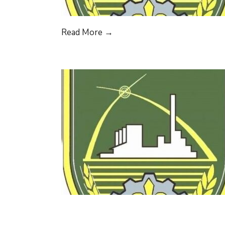
JAVNI
Read More
→
POZIV
ZA
SUFINANSIRANJE
PROJEKATA
ORGANIZACIJA
CIVILNOG
DRUŠTVA
OD
INTERESA
ZA
OPĆINU
VOGOŠĆA