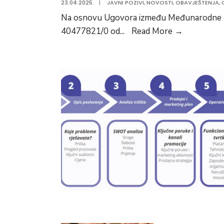
23.04.2025.
|
JAVNI POZIVI
,
NOVOSTI
,
OBAVJEŠTENJA
,
VOGOŠĆA
Na osnovu Ugovora između Međunarodne org
JAVNI
40477821/0 od
...
Read More
→
POZIV
NEZAPOS
LICIMA
ZA
POHAĐAN
PROGRA
OSPOSOB