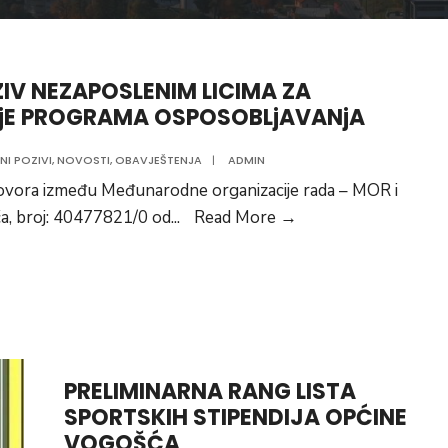
IV NEZAPOSLENIM LICIMA ZA
E PROGRAMA OSPOSOBLjAVANjA
NI POZIVI
,
NOVOSTI
,
OBAVJEŠTENJA
|
ADMIN
vora između Međunarodne organizacije rada – MOR i
JAVNI
a, broj: 40477821/0 od
...
Read More
→
POZIV
NEZAPOSLENIM
LICIMA
ZA
POHAĐANjE
PROGRAMA
PRELIMINARNA RANG LISTA
OSPOSOBLjAVANj
SPORTSKIH STIPENDIJA OPĆINE
VOGOŠĆA