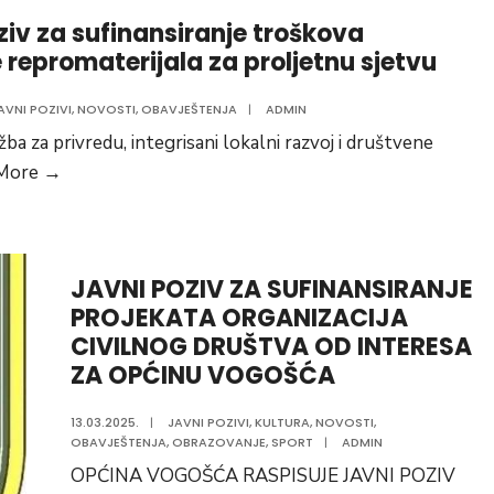
ziv za sufinansiranje troškova
 repromaterijala za proljetnu sjetvu
AVNI POZIVI
,
NOVOSTI
,
OBAVJEŠTENJA
|
ADMIN
ba za privredu, integrisani lokalni razvoj i društvene
Javni
 More
→
poziv
za
sufinansiranje
JAVNI POZIV ZA SUFINANSIRANJE
troškova
PROJEKATA ORGANIZACIJA
kupovine
CIVILNOG DRUŠTVA OD INTERESA
repromaterijala
ZA OPĆINU VOGOŠĆA
za
proljetnu
13.03.2025.
|
JAVNI POZIVI
,
KULTURA
,
NOVOSTI
,
sjetvu
OBAVJEŠTENJA
,
OBRAZOVANJE
,
SPORT
|
ADMIN
OPĆINA VOGOŠĆA RASPISUJE JAVNI POZIV