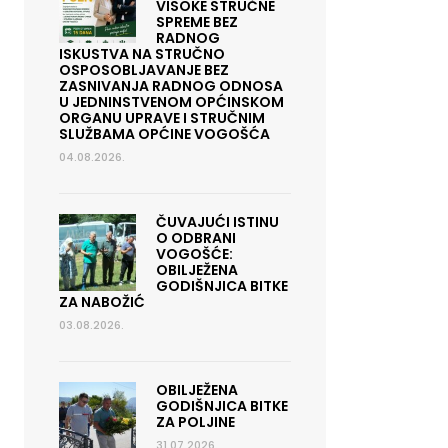
VISOKE STRUČNE
SPREME BEZ
RADNOG
ISKUSTVA NA STRUČNO
OSPOSOBLJAVANJE BEZ
ZASNIVANJA RADNOG ODNOSA
U JEDNINSTVENOM OPĆINSKOM
ORGANU UPRAVE I STRUČNIM
SLUŽBAMA OPĆINE VOGOŠĆA
04.08.2026.
ČUVAJUĆI ISTINU
O ODBRANI
VOGOŠĆE:
OBILJEŽENA
GODIŠNJICA BITKE
ZA NABOŽIĆ
03.08.2026.
OBILJEŽENA
GODIŠNJICA BITKE
ZA POLJINE
31.07.2026.