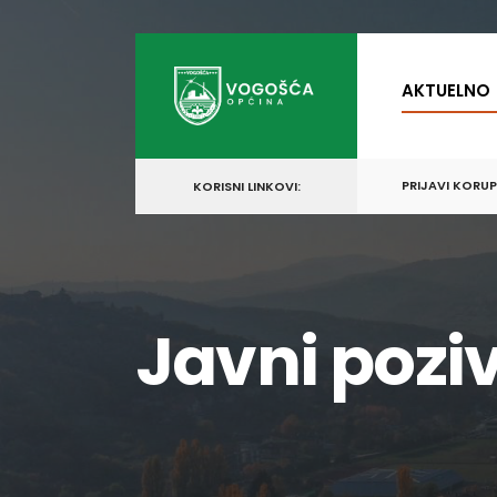
for:
Skip
to
AKTUELNO
content
PRIJAVI KORU
KORISNI LINKOVI:
Javni poziv