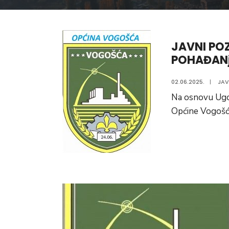
JAVNI POZ
POHAĐANj
02.06.2025.
|
JAV
Na osnovu Ugo
Općine Vogošć