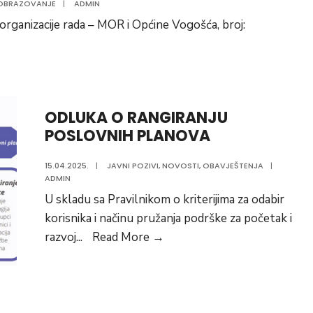
OBRAZOVANJE
|
ADMIN
anizacije rada – MOR i Općine Vogošća, broj:
LENIM
ODLUKA O RANGIRANJU
POSLOVNIH PLANOVA
jE
MA
15.04.2025.
|
JAVNI POZIVI
,
NOVOSTI
,
OBAVJEŠTENJA
|
LjAVANjA
ADMIN
U skladu sa Pravilnikom o kriterijima za odabir
korisnika i načinu pružanja podrške za početak i
ODLUKA
razvoj
...
Read More
→
O
RANGIRANJU
POSLOVNIH
PLANOVA