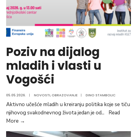
Poziv na dijalog
mladih i vlasti u
Vogošći
05.05.2026.
|
NOVOSTI
,
OBRAZOVANJE
|
DINO STAMBOLIC
Aktivno učešće mladih u kreiranju politika koje se tiču
njihovog svakodnevnog života jedan je od
...
Read
Poziv
More
→
na