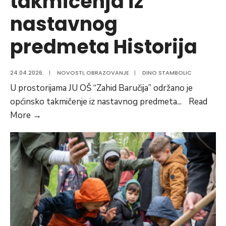
takmičenja iz
nastavnog
predmeta Historija
24.04.2026.
|
NOVOSTI
,
OBRAZOVANJE
|
DINO STAMBOLIC
U prostorijama JU OŠ “Zahid Baručija” održano je
općinsko takmičenje iz nastavnog predmeta
...
Read
Omer
More
→
Džigal
pobjednik
Općinskog
takmičenja
iz
nastavnog
predmeta
Historija