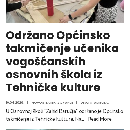
Održano Općinsko
takmičenje učenika
vogošćanskih
osnovnih škola iz
Tehničke kulture
10.04.2026.
|
NOVOSTI
,
OBRAZOVANJE
|
DINO STAMBOLIC
U Osnovnoj školi “Zahid Baručija” održano je Općinsko
Održ
takmičenje iz Tehničke kulture. Na
...
Read More
→
Opći