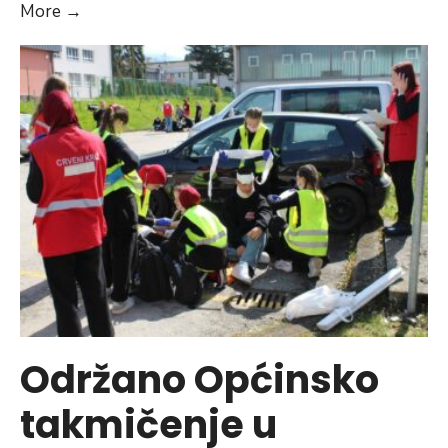
Počela
More
→
treća
Tehnicijada,
učestvuje
više
od
2.000
srednjoškolaca
Održano Općinsko
takmičenje u