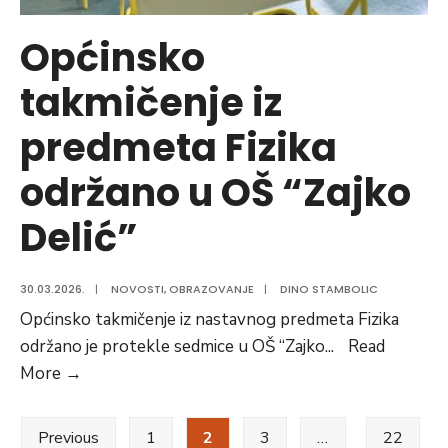
PODRUČJA
OPĆINE
Općinsko
VOGOŠĆA
takmičenje iz
predmeta Fizika
održano u OŠ “Zajko
Delić”
30.03.2026.
|
NOVOSTI
,
OBRAZOVANJE
|
DINO STAMBOLIC
Općinsko takmičenje iz nastavnog predmeta Fizika
održano je protekle sedmice u OŠ “Zajko
...
Read
Općinsko
More
→
takmičenje
Posts
iz
Previous
1
2
3
…
22