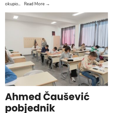
Međugeneracijskim
okupio
...
Read More
→
susretom
i
sadnjom
biljaka
u
Vogošći
obilježen
Dan
planete
Zemlje
Ahmed Čaušević
pobjednik