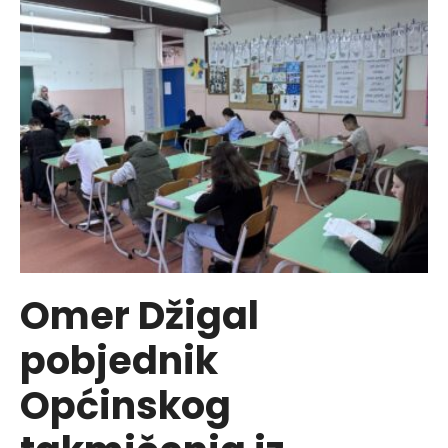
dijalog
mladih
i
vlasti
u
Vogošći
Omer Džigal
pobjednik
Općinskog