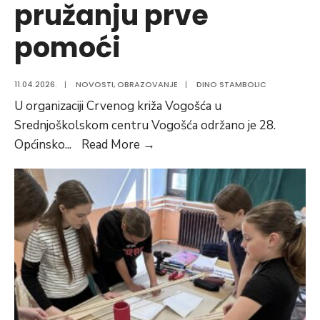
pružanju prve
pomoći
11.04.2026.
|
NOVOSTI
,
OBRAZOVANJE
|
DINO STAMBOLIC
U organizaciji Crvenog križa Vogošća u
Srednjoškolskom centru Vogošća održano je 28.
Održano
Općinsko
...
Read More
→
Općinsko
takmičenje
u
pružanju
prve
pomoći