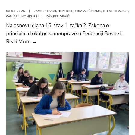
03.04.2026.
|
JAVNI POZIVI
,
NOVOSTI
,
OBAVJEŠTENJA
,
OBRAZOVANJE
,
OGLASI I KONKURSI
|
DŽAFER DEVIĆ
Na osnovu člana 15. stav 1. tačka 2. Zakona o
principima lokalne samouprave u Federaciji Bosne i
...
JAVNI
Read More
→
POZIV
ZA
DODJELU
SREDSTAVA
ZA
OBNOVU
I
OPREMANJE
OBRAZOVNIH
USTANOVA
SA