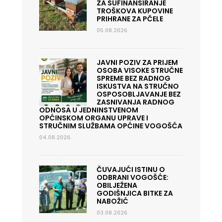
ZA SUFINANSIRANJE
TROŠKOVA KUPOVINE
PRIHRANE ZA PČELE
05.08.2026.
JAVNI POZIV ZA PRIJEM
OSOBA VISOKE STRUČNE
SPREME BEZ RADNOG
ISKUSTVA NA STRUČNO
OSPOSOBLJAVANJE BEZ
ZASNIVANJA RADNOG
ODNOSA U JEDNINSTVENOM
OPĆINSKOM ORGANU UPRAVE I
STRUČNIM SLUŽBAMA OPĆINE VOGOŠĆA
04.08.2026.
ČUVAJUĆI ISTINU O
ODBRANI VOGOŠĆE:
OBILJEŽENA
GODIŠNJICA BITKE ZA
NABOŽIĆ
03.08.2026.