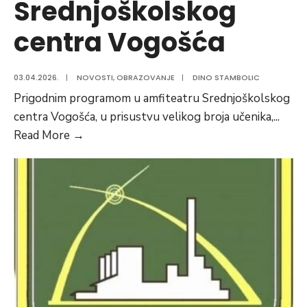
Srednjoškolskog
centra Vogošća
03.04.2026.
|
NOVOSTI
,
OBRAZOVANJE
|
DINO STAMBOLIC
Prigodnim programom u amfiteatru Srednjoškolskog
centra Vogošća, u prisustvu velikog broja učenika,
...
Delegacija
Read More
→
Općine
prisustvovala
obilježavanju
Dana
Srednjoškolskog
centra
Vogošća