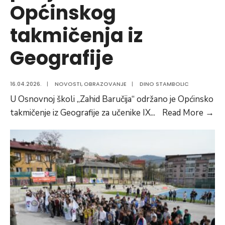
Općinskog
takmičenja iz
Geografije
16.04.2026.
|
NOVOSTI
,
OBRAZOVANJE
|
DINO STAMBOLIC
U Osnovnoj školi „Zahid Baručija“ održano je Općinsko
Ah
takmičenje iz Geografije za učenike IX
...
Read More
→
Ča
po
Op
ta
iz
Ge