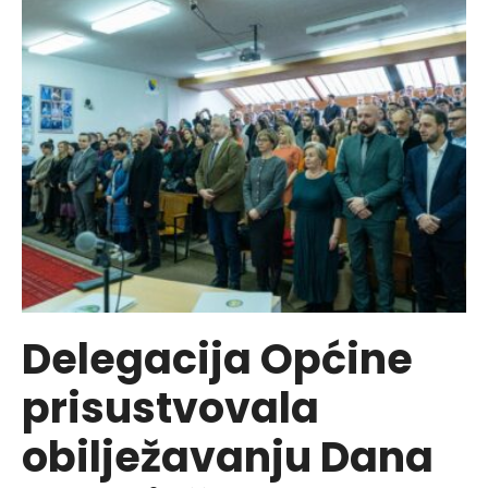
takmi
učeni
vogoš
osno
škola
iz
Tehn
kultu
Delegacija Općine
prisustvovala
obilježavanju Dana