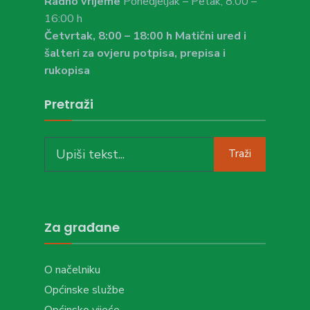
Radno vrijeme
Ponedjeljak – Petak, 8:00 –
16:00 h
Četvrtak, 8:00 – 18:00 h Matični ured i
šalteri za ovjeru potpisa, prepisa i
rukopisa
Pretraži
Search
Traži
for:
Za građane
O načelniku
Općinske službe
Općinsko vijeće