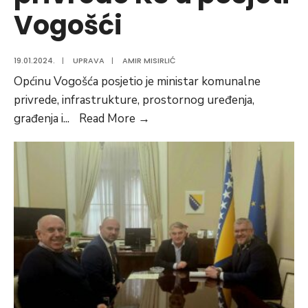
Vogošći
19.01.2024.
|
UPRAVA
|
AMIR MISIRLIĆ
Općinu Vogošća posjetio je ministar komunalne
privrede, infrastrukture, prostornog uređenja,
Ministar
građenja i
...
Read More
→
komunalne
privrede
KS
u
posjeti
Vogošći