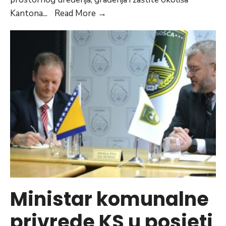
Proglašena
Kantona
...
Read More
→
epizoda
“Upozorenje”
Ministar komunalne
privrede KS u posjeti