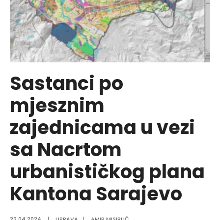
Sastanci po
mjesznim
zajednicama u vezi
sa Nacrtom
urbanističkog plana
Kantona Sarajevo
22.04.2024.
|
UPRAVA
|
AMIR MISIRLIĆ