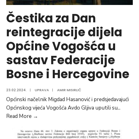
Čestika za Dan
reintegracije dijela
Općine Vogošća u
sastav Federacije
Bosne i Hercegovine
23.02.2024.
|
UPRAVA
|
AMIR MISIRLIĆ
Općinski načelnik Migdad Hasanović i predsjedavajući
Općinskog vijeća Vogošća Avdo Gljiva uputili su
...
Čestika
Read More
→
za
Dan