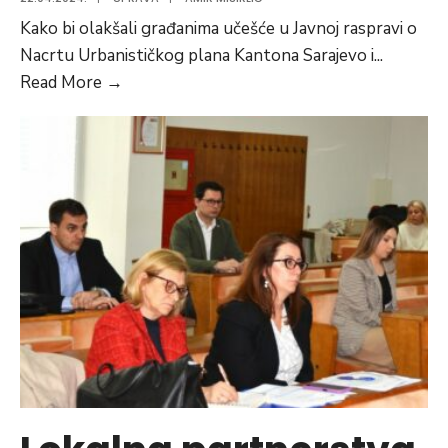
Kako bi olakšali građanima učešće u Javnoj raspravi o
Nacrtu Urbanističkog plana Kantona Sarajevo i
...
Sastanci
Read More
→
po
mjesznim
zajednicama
u
vezi
sa
Nacrtom
urbanističkog
plana
Kantona
Sarajevo