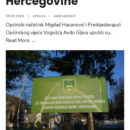
Hercegovine
29.02.2024.
|
UPRAVA
|
AMIR MISIRLIĆ
Općinski načelnik Migdad Hasanović i Predsjedavajući
Općinskog vijeća Vogošća Avdo Gljiva uputili su
...
Čestika
Read More
→
za
Dan
nezavisnosti
Bosne
i
Hercegovine