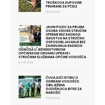
TROŠKOVA KUPOVINE
PRIHRANE ZA PČELE
05.08.2026.
JAVNI POZIV ZA PRIJEM
OSOBA VISOKE STRUČNE
SPREME BEZ RADNOG
ISKUSTVA NA STRUČNO
OSPOSOBLJAVANJE BEZ
ZASNIVANJA RADNOG
ODNOSA U JEDNINSTVENOM
OPĆINSKOM ORGANU UPRAVE I
STRUČNIM SLUŽBAMA OPĆINE VOGOŠĆA
04.08.2026.
ČUVAJUĆI ISTINU O
ODBRANI VOGOŠĆE:
OBILJEŽENA
GODIŠNJICA BITKE ZA
NABOŽIĆ
03.08.2026.