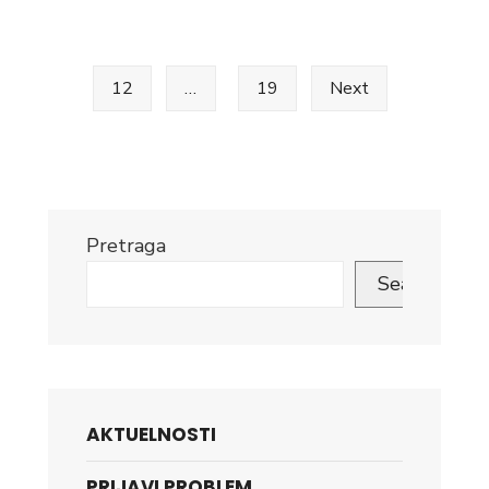
pagination
Posjeti
predsjedavajućem
Predsjedništva
12
…
19
Next
BiH
Pretraga
Search
AKTUELNOSTI
PRIJAVI PROBLEM