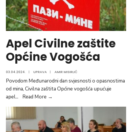
Apel Civilne zaštite
Općine Vogošća
03.04.2024.
|
UPRAVA
|
AMIR MISIRLIĆ
Povodom Međunarodni dan svjesnosti o opasnostima
od mina, Civilna zaštita Općine vogošća upućuje
Apel
apel
...
Read More
→
Civilne
zaštite
Općine
Vogošća