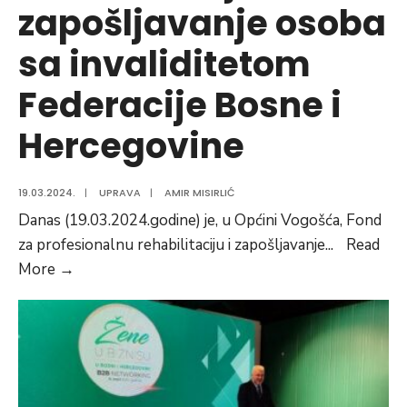
zapošljavanje osoba
sa invaliditetom
Federacije Bosne i
Hercegovine
19.03.2024.
|
UPRAVA
|
AMIR MISIRLIĆ
Danas (19.03.2024.godine) je, u Općini Vogošća, Fond
za profesionalnu rehabilitaciju i zapošljavanje
...
Read
U
More
→
Općini
Vogošća
održana
prezetacija
projekata