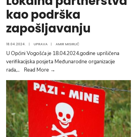
Lokalna partnerstva
kao podrška
zapošljavanju
18.04.2024.
|
UPRAVA
|
AMIR MISIRLIĆ
U Općini Vogošća je 18.04.2024.godine upriličena
verifikacijska posjeta Međunarodne organizacije
Lokalna
rada,
...
Read More
→
partnerstva
kao
podrška
zapošljavanju