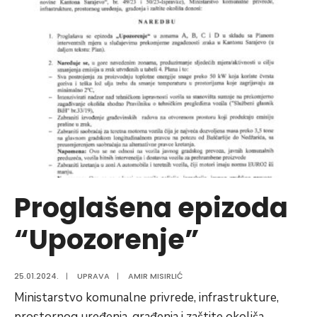
reintegracije
dijela
Općine
Vogošća
u
sastav
Federacije
Bosne
i
Hercegovine
Proglašena epizoda
“Upozorenje”
25.01.2024.
|
UPRAVA
|
AMIR MISIRLIĆ
Ministarstvo komunalne privrede, infrastrukture,
prostornog uređenja, građenja i zaštite okoliša