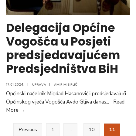
Delegacija Općine
Vogošća u Posjeti
predsjedavajućem
Predsjedništva BiH
17.01.2024.
|
UPRAVA
|
AMIR MISIRLIĆ
Općinski načelnik Migdad Hasanović i predsjedavajući
Općinskog vijeća Vogošća Avdo Gljiva danas
...
Read
Delegacija
More
→
Općine
Posts
Vogošća
Previous
1
…
10
11
u