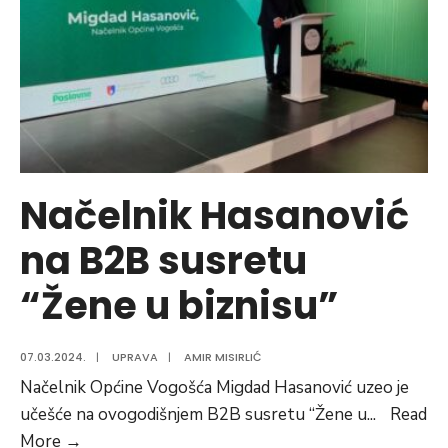
Fonda
za
profesionalnu
rehabilitaciju
i
zapošljavanje
osoba
sa
Načelnik Hasanović
invaliditetom
na B2B susretu
Federacije
Bosne
“Žene u biznisu”
i
Hercegovine
07.03.2024.
|
UPRAVA
|
AMIR MISIRLIĆ
Načelnik Općine Vogošća Migdad Hasanović uzeo je
učešće na ovogodišnjem B2B susretu “Žene u
...
Read
Načelnik
More
→