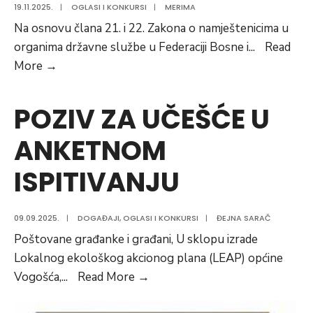
19.11.2025.
|
OGLASI I KONKURSI
|
MERIMA
Na osnovu člana 21. i 22. Zakona o namještenicima u
organima državne službe u Federaciji Bosne i
...
Read
Interni
More
→
oglas
za
POZIV ZA UČEŠĆE U
popunu
ANKETNOM
upražnjenih
radnih
ISPITIVANJU
mjesta
namještenika
u
09.09.2025.
|
DOGAĐAJI
,
OGLASI I KONKURSI
|
ĐEJNA SARAČ
Općini
Poštovane građanke i građani, U sklopu izrade
Vogošća
Lokalnog ekološkog akcionog plana (LEAP) općine
POZIV
Vogošća,
...
Read More
→
ZA