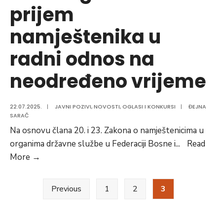
prijem
namještenika u
radni odnos na
neodređeno vrijeme
22.07.2025.
|
JAVNI POZIVI
,
NOVOSTI
,
OGLASI I KONKURSI
|
ĐEJNA
SARAČ
Na osnovu člana 20. i 23. Zakona o namještenicima u
organima državne službe u Federaciji Bosne i
...
Read
Javni
More
→
oglas
Posts
za
Previous
1
2
3
prijem
pagination
namještenika