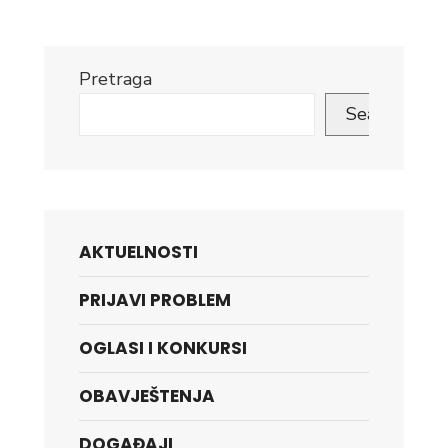
u
radni
odnos
Pretraga
na
neodređeno
Search
vrijeme
AKTUELNOSTI
PRIJAVI PROBLEM
OGLASI I KONKURSI
OBAVJEŠTENJA
DOGAĐAJI