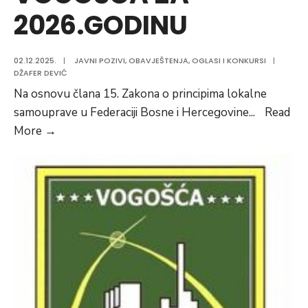
2026.GODINU
02.12.2025.
|
JAVNI POZIVI
,
OBAVJEŠTENJA
,
OGLASI I KONKURSI
|
DŽAFER DEVIĆ
Na osnovu člana 15. Zakona o principima lokalne
samouprave u Federaciji Bosne i Hercegovine
...
Read
JAVNI
More
→
POZIV
ZA
SUFINANSIRANJE
NEVLADINIH
ORGANIZACIJA
PO
LOD
METODOLOGIJI
IZ