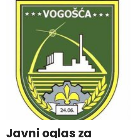
UČEŠĆE
U
ANKETNOM
ISPITIVANJU
Javni oglas za