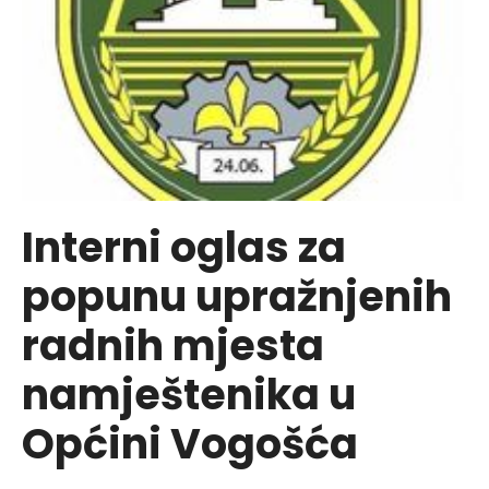
BUDžETA
OPĆINE
VOGOŠĆA
ZA
2026.GODINU
Interni oglas za
popunu upražnjenih
radnih mjesta
namještenika u
Općini Vogošća