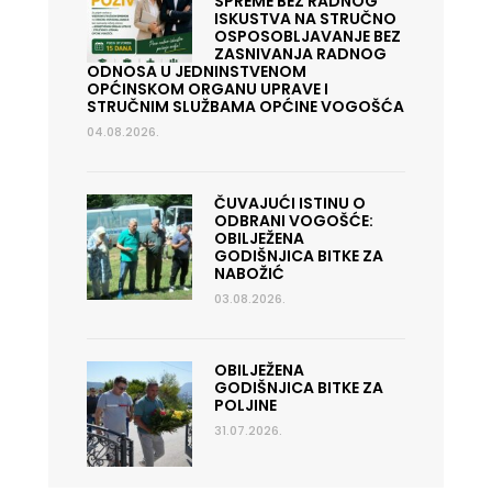
SPREME BEZ RADNOG
ISKUSTVA NA STRUČNO
OSPOSOBLJAVANJE BEZ
ZASNIVANJA RADNOG
ODNOSA U JEDNINSTVENOM
OPĆINSKOM ORGANU UPRAVE I
STRUČNIM SLUŽBAMA OPĆINE VOGOŠĆA
04.08.2026.
ČUVAJUĆI ISTINU O
ODBRANI VOGOŠĆE:
OBILJEŽENA
GODIŠNJICA BITKE ZA
NABOŽIĆ
03.08.2026.
OBILJEŽENA
GODIŠNJICA BITKE ZA
POLJINE
31.07.2026.