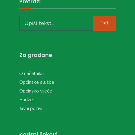
Pretraži
Search
Traži
for:
Za građane
O načelniku
Općinske službe
Općinsko vijeće
Budžet
Javni pozivi
Korisni linkovi