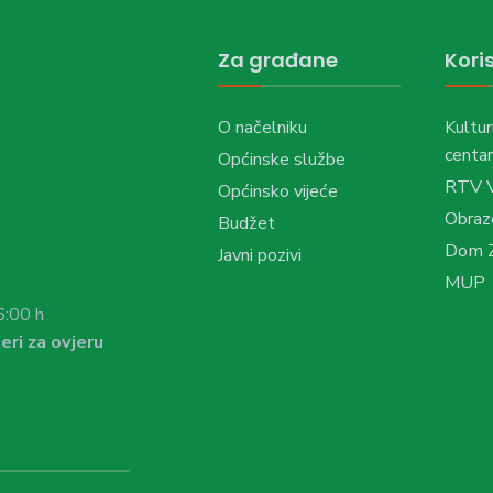
Za građane
Koris
O načelniku
Kultur
centar
Općinske službe
RTV 
Općinsko vijeće
Obraz
Budžet
Dom Z
Javni pozivi
MUP
6:00 h
eri za ovjeru