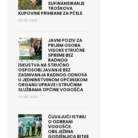
SUFINANSIRANJE
TROŠKOVA
KUPOVINE PRIHRANE ZA PČELE
05.08.2026.
JAVNI POZIV ZA
PRIJEM OSOBA
VISOKE STRUČNE
SPREME BEZ
RADNOG
ISKUSTVA NA STRUČNO
OSPOSOBLJAVANJE BEZ
ZASNIVANJA RADNOG ODNOSA
U JEDNINSTVENOM OPĆINSKOM
ORGANU UPRAVE I STRUČNIM
SLUŽBAMA OPĆINE VOGOŠĆA
04.08.2026.
ČUVAJUĆI ISTINU
O ODBRANI
VOGOŠĆE:
OBILJEŽENA
GODIŠNJICA BITKE