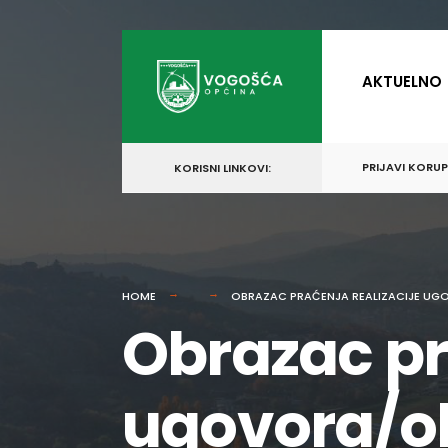
for:
Skip
to
AKTUELNO
content
PRIJAVI KORU
KORISNI LINKOVI:
HOME
OBRAZAC PRAĆENJA REALIZACIJE UG
Obrazac pr
ugovora/o