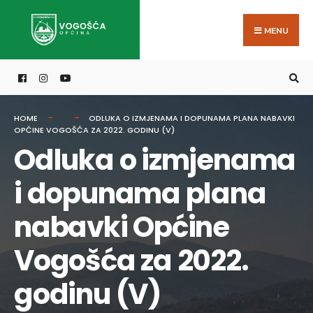
Search
Skip
for:
to
MENU
content
HOME
ODLUKA O IZMJENAMA I DOPUNAMA PLANA NABAVKI
OPĆINE VOGOŠĆA ZA 2022. GODINU (V)
Odluka o izmjenama
i dopunama plana
nabavki Općine
Vogošća za 2022.
godinu (V)