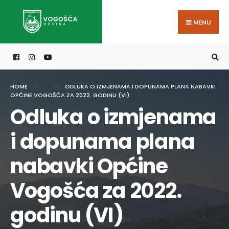
Search
Skip
for:
to
MENU
content
HOME
ODLUKA O IZMJENAMA I DOPUNAMA PLANA NABAVKI
OPĆINE VOGOŠĆA ZA 2022. GODINU (VI)
Odluka o izmjenama
i dopunama plana
nabavki Općine
Vogošća za 2022.
godinu (VI)