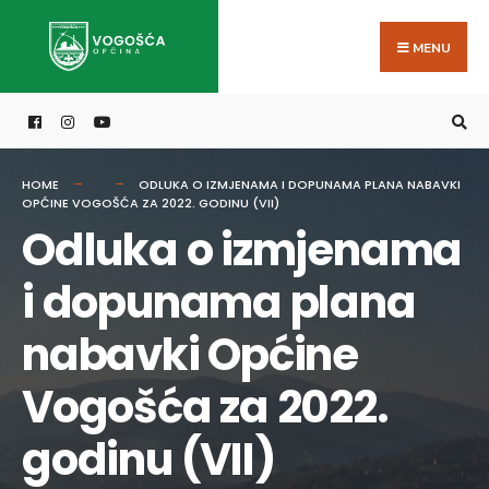
Search
Skip
for:
to
MENU
content
HOME
ODLUKA O IZMJENAMA I DOPUNAMA PLANA NABAVKI
OPĆINE VOGOŠĆA ZA 2022. GODINU (VII)
Odluka o izmjenama
i dopunama plana
nabavki Općine
Vogošća za 2022.
godinu (VII)