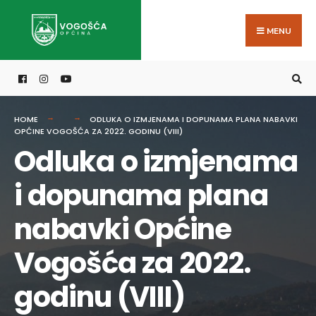
Search
Skip
for:
to
MENU
content
HOME
ODLUKA O IZMJENAMA I DOPUNAMA PLANA NABAVKI
OPĆINE VOGOŠĆA ZA 2022. GODINU (VIII)
Odluka o izmjenama
i dopunama plana
nabavki Općine
Vogošća za 2022.
godinu (VIII)