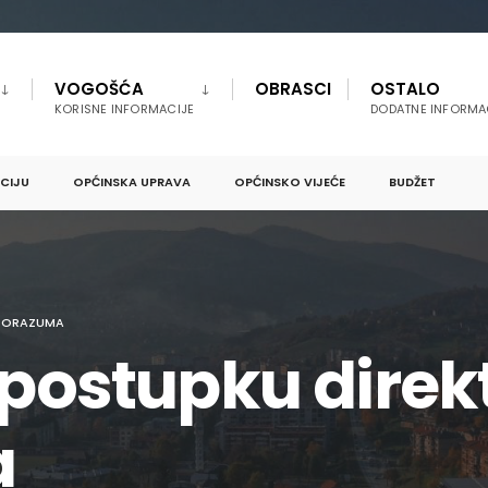
VOGOŠĆA
OBRASCI
OSTALO
KORISNE INFORMACIJE
DODATNE INFORMA
PCIJU
OPĆINSKA UPRAVA
OPĆINSKO VIJEĆE
BUDŽET
SPORAZUMA
o postupku dire
a