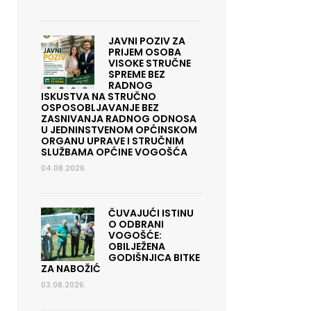
JAVNI POZIV ZA
PRIJEM OSOBA
VISOKE STRUČNE
SPREME BEZ
RADNOG
ISKUSTVA NA STRUČNO
OSPOSOBLJAVANJE BEZ
ZASNIVANJA RADNOG ODNOSA
U JEDNINSTVENOM OPĆINSKOM
ORGANU UPRAVE I STRUČNIM
SLUŽBAMA OPĆINE VOGOŠĆA
04.08.2026.
ČUVAJUĆI ISTINU
O ODBRANI
VOGOŠĆE:
OBILJEŽENA
GODIŠNJICA BITKE
ZA NABOŽIĆ
03.08.2026.