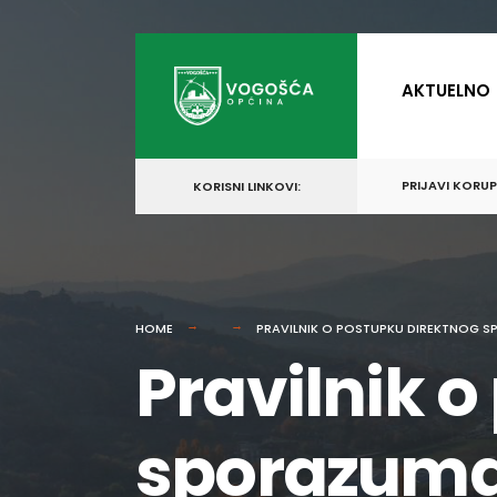
for:
Skip
to
AKTUELNO
content
PRIJAVI KORU
KORISNI LINKOVI:
HOME
PRAVILNIK O POSTUPKU DIREKTNOG 
Pravilnik 
sporazum