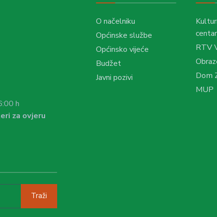
O načelniku
Kultur
centar
Općinske službe
RTV 
Općinsko vijeće
Obraz
Budžet
Dom Z
Javni pozivi
MUP
6:00 h
eri za ovjeru
Traži