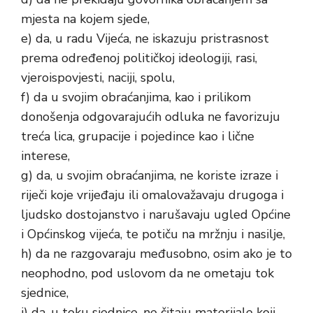
mjesta na kojem sjede,
e) da, u radu Vijeća, ne iskazuju pristrasnost
prema određenoj političkoj ideologiji, rasi,
vjeroispovjesti, naciji, spolu,
f) da u svojim obraćanjima, kao i prilikom
donošenja odgovarajućih odluka ne favorizuju
treća lica, grupacije i pojedince kao i lične
interese,
g) da, u svojim obraćanjima, ne koriste izraze i
riječi koje vrijeđaju ili omalovažavaju drugoga i
ljudsko dostojanstvo i narušavaju ugled Općine
i Općinskog vijeća, te potiču na mržnju i nasilje,
h) da ne razgovaraju međusobno, osim ako je to
neophodno, pod uslovom da ne ometaju tok
sjednice,
i) da, u toku sjednice, ne čitaju materijale koji