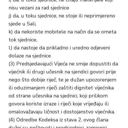
nisu vezani za rad sjednice
j) da, u toku sjednice, ne stoje ili neprimjereno
sjede u Sali,
k) da nekoriste mobitele na način da se ometa
tok sjednice,
l) da nastoje da prikladno i uredno odjeveni
dolaze na sjednice
(3) Predsjedavajući Vijeća ne smije dopustiti da
vijećnik ili drugi učesnik na sjendici govori prije
nego što dobije riječ, te je dužan upozorenjem
ili oduzimanjem riječi zaštiti dignitet vijećnika
od strane učesnika na sjednici, koji prilikom
govora koriste izraze i riječi koje vrijeđaju ili
omalovažavaju ličnost i dostojanstvo vijećnika.
(4) Odredbe Kodeksa iz stava 2. ovog člana
dužni su poštovati i predsjednici, zamjenici