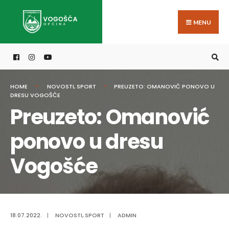
Search
Skip
for:
to
MENU
content
HOME
NOVOSTI
,
SPORT
PREUZETO: OMANOVIĆ PONOVO U
DRESU VOGOŠĆE
Preuzeto: Omanović
ponovo u dresu
Vogošće
18.07.2022.
|
NOVOSTI
,
SPORT
|
ADMIN