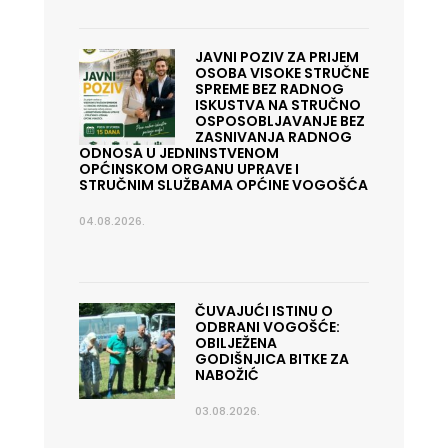
JAVNI POZIV ZA PRIJEM
OSOBA VISOKE STRUČNE
SPREME BEZ RADNOG
ISKUSTVA NA STRUČNO
OSPOSOBLJAVANJE BEZ
ZASNIVANJA RADNOG
ODNOSA U JEDNINSTVENOM
OPĆINSKOM ORGANU UPRAVE I
STRUČNIM SLUŽBAMA OPĆINE VOGOŠĆA
04.08.2026.
ČUVAJUĆI ISTINU O
ODBRANI VOGOŠĆE:
OBILJEŽENA
GODIŠNJICA BITKE ZA
NABOŽIĆ
03.08.2026.