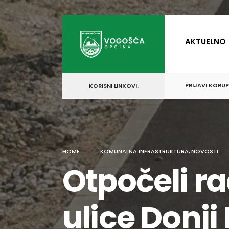
for:
Skip
to
AKTUELNO
content
PRIJAVI KORU
KORISNI LINKOVI:
HOME
KOMUNALNA INFRASTRUKTURA
,
NOVOSTI
Otpočeli ra
ulice Donji