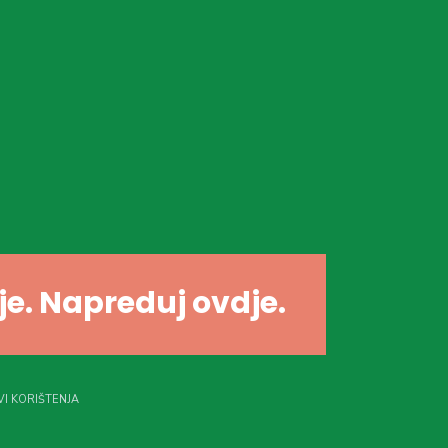
dje. Napreduj ovdje.
I KORIŠTENJA