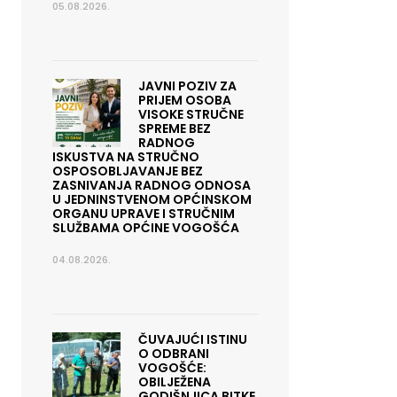
05.08.2026.
JAVNI POZIV ZA
PRIJEM OSOBA
VISOKE STRUČNE
SPREME BEZ
RADNOG
ISKUSTVA NA STRUČNO
OSPOSOBLJAVANJE BEZ
ZASNIVANJA RADNOG ODNOSA
U JEDNINSTVENOM OPĆINSKOM
ORGANU UPRAVE I STRUČNIM
SLUŽBAMA OPĆINE VOGOŠĆA
04.08.2026.
ČUVAJUĆI ISTINU
O ODBRANI
VOGOŠĆE:
OBILJEŽENA
GODIŠNJICA BITKE