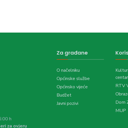
Za građane
Koris
O načelniku
Kultur
centar
Općinske službe
RTV 
Općinsko vijeće
Obraz
Budžet
Dom Z
Javni pozivi
MUP
6:00 h
eri za ovjeru