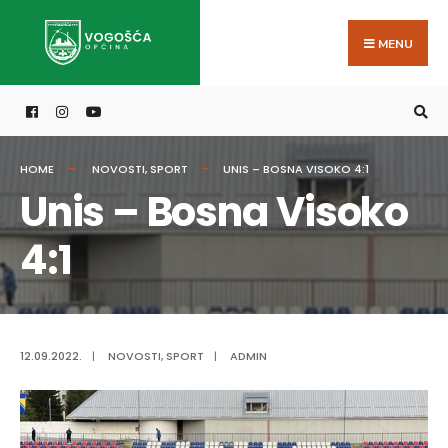
Search
Skip
for:
to
MENU
content
HOME
NOVOSTI
,
SPORT
UNIS – BOSNA VISOKO 4:1
Unis – Bosna Visoko
4:1
12.09.2022.
|
NOVOSTI
,
SPORT
|
ADMIN