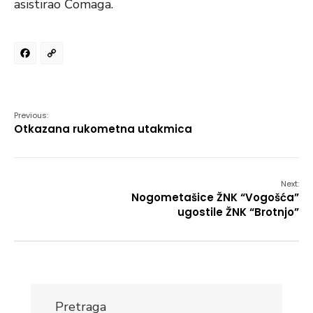
asistirao Čomaga.
Facebook
Copy
Link
Previous:
Otkazana rukometna utakmica
Next:
Nogometašice ŽNK “Vogošća”
ugostile ŽNK “Brotnjo”
Pretraga