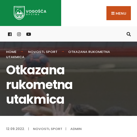
Search
Skip
for:
to
MENU
content
HOME
NOVOSTI
,
SPORT
OTKAZANA RUKOMETNA
UTAKMICA
Otkazana
rukometna
utakmica
12.09.2022.
|
NOVOSTI
,
SPORT
|
ADMIN