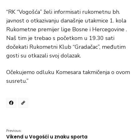
“RK “Vogošća” želi informisati rukometnu bh.
javnost o otkazivanju današnje utakmice 1. kola
Rukometne premijer lige Bosne i Hercegovine .
Naš tim je trebao s početkom u 19.30 sati
dočekati Rukometni Klub “Gradačac”, međutim
gosti su otkazali svoj dolazak.
Očekujemo odluku Komesara takmičenja o ovom
susretu.”
Facebook
Copy
Link
Previous:
Vikend u Vogošći u znaku sporta