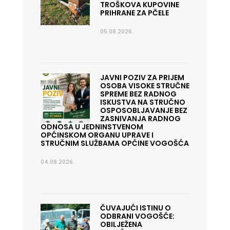
TROŠKOVA KUPOVINE
PRIHRANE ZA PČELE
05.08.2026.
JAVNI POZIV ZA PRIJEM
OSOBA VISOKE STRUČNE
SPREME BEZ RADNOG
ISKUSTVA NA STRUČNO
OSPOSOBLJAVANJE BEZ
ZASNIVANJA RADNOG
ODNOSA U JEDNINSTVENOM
OPĆINSKOM ORGANU UPRAVE I
STRUČNIM SLUŽBAMA OPĆINE VOGOŠĆA
04.08.2026.
ČUVAJUĆI ISTINU O
ODBRANI VOGOŠĆE:
OBILJEŽENA