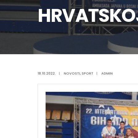
HRVATSKOJ 
18.10.2022.
|
NOVOSTI
,
SPORT
|
ADMIN