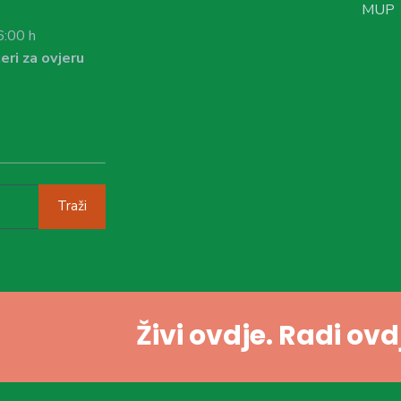
MUP
6:00 h
eri za ovjeru
Traži
Živi ovdje. Radi ov