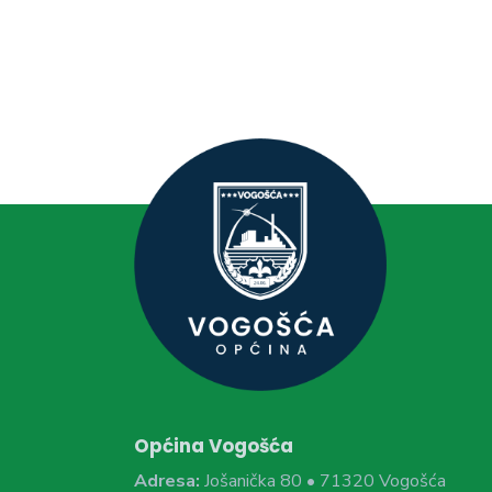
Općina Vogošća
Adresa:
Jošanička 80 • 71320 Vogošća