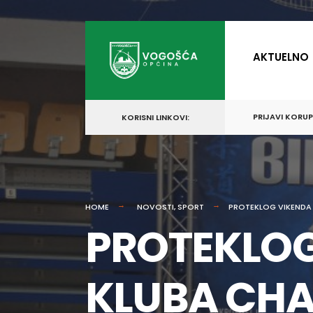
for:
Skip
to
AKTUELNO
content
PRIJAVI KORU
KORISNI LINKOVI:
HOME
NOVOSTI
,
SPORT
PROTEKLOG VIKENDA 
PROTEKLOG
KLUBA CHA