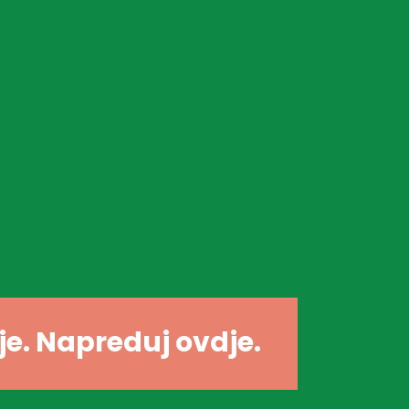
dje. Napreduj ovdje.