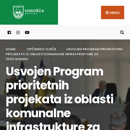
Search
Skip
for:
to
MENU
content
HOME
OPĆINSKO VIJEĆE
USVOJEN PROGRAM PRIORITETNIH
PROJEKATA IZ OBLASTI KOMUNALNE INFRASTRUKTURE ZA
2023.GODINU
Usvojen Program
prioritetnih
projekata iz oblasti
komunalne
infrastrukture za