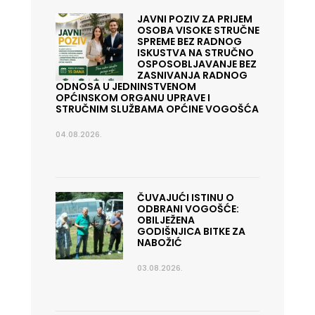
JAVNI POZIV ZA PRIJEM
OSOBA VISOKE STRUČNE
SPREME BEZ RADNOG
ISKUSTVA NA STRUČNO
OSPOSOBLJAVANJE BEZ
ZASNIVANJA RADNOG
ODNOSA U JEDNINSTVENOM
OPĆINSKOM ORGANU UPRAVE I
STRUČNIM SLUŽBAMA OPĆINE VOGOŠĆA
04.08.2026.
ČUVAJUĆI ISTINU O
ODBRANI VOGOŠĆE:
OBILJEŽENA
GODIŠNJICA BITKE ZA
NABOŽIĆ
03.08.2026.