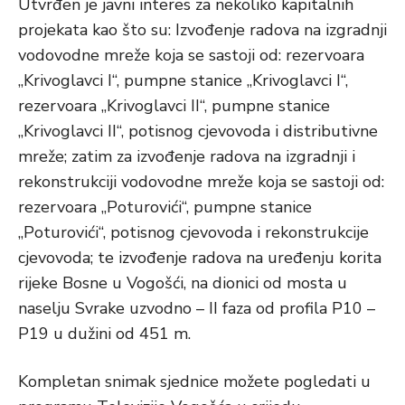
Utvrđen je javni interes za nekoliko kapitalnih
projekata kao što su: Izvođenje radova na izgradnji
vodovodne mreže koja se sastoji od: rezervoara
„Krivoglavci I“, pumpne stanice „Krivoglavci I“,
rezervoara „Krivoglavci II“, pumpne stanice
„Krivoglavci II“, potisnog cjevovoda i distributivne
mreže; zatim za izvođenje radova na izgradnji i
rekonstrukciji vodovodne mreže koja se sastoji od:
rezervoara „Poturovići“, pumpne stanice
„Poturovići“, potisnog cjevovoda i rekonstrukcije
cjevovoda; te izvođenje radova na uređenju korita
rijeke Bosne u Vogošći, na dionici od mosta u
naselju Svrake uzvodno – II faza od profila P10 –
P19 u dužini od 451 m.
Kompletan snimak sjednice možete pogledati u