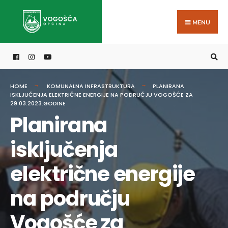
Search
Skip
for:
to
MENU
content
HOME
KOMUNALNA INFRASTRUKTURA
PLANIRANA
ISKLJUČENJA ELEKTRIČNE ENERGIJE NA PODRUČJU VOGOŠĆE ZA
29.03.2023.GODINE
Planirana
isključenja
električne energije
na području
Vogošće za