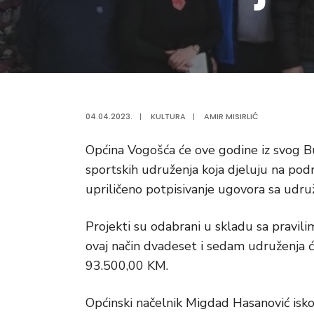
04.04.2023.
|
KULTURA
|
AMIR MISIRLIĆ
Općina Vogošća će ove godine iz svog B
sportskih udruženja koja djeluju na po
upriličeno potpisivanje ugovora sa udružen
Projekti su odabrani u skladu sa pravili
ovaj način dvadeset i sedam udruženja ć
93.500,00 KM.
Općinski načelnik Migdad Hasanović iskor