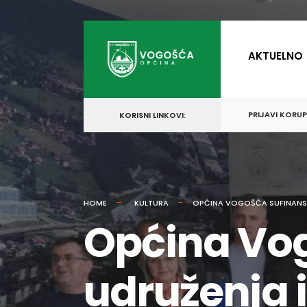
for:
Skip
to
AKTUELNO
content
PRIJAVI KORU
KORISNI LINKOVI:
HOME
KULTURA
OPĆINA VOGOŠĆA SUFINANSI
Općina Vog
udruženja i