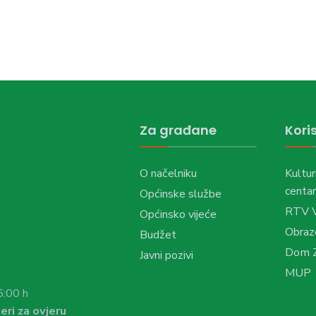
Za građane
Koris
O načelniku
Kultur
centar
Općinske službe
RTV 
Općinsko vijeće
Obraz
Budžet
Dom Z
Javni pozivi
MUP
6:00 h
eri za ovjeru