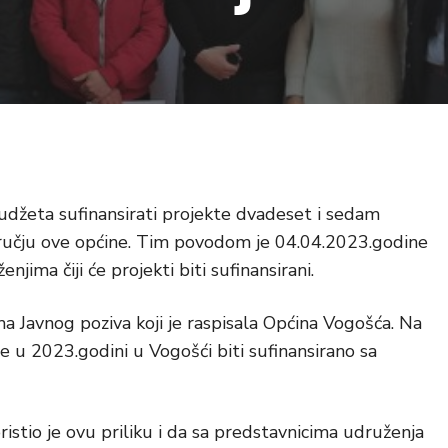
udžeta sufinansirati projekte dvadeset i sedam
dručju ove općine. Tim povodom je 04.04.2023.godine
jima čiji će projekti biti sufinansirani.
ma Javnog poziva koji je raspisala Općina Vogošća. Na
e u 2023.godini u Vogošći biti sufinansirano sa
istio je ovu priliku i da sa predstavnicima udruženja