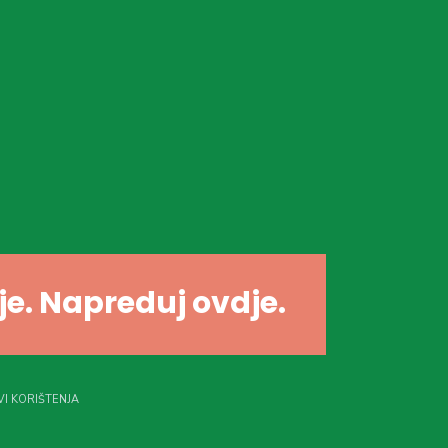
dje. Napreduj ovdje.
I KORIŠTENJA