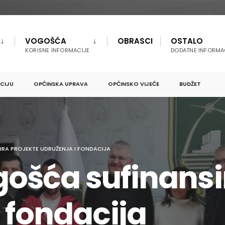
VOGOŠĆA
OBRASCI
OSTALO
KORISNE INFORMACIJE
DODATNE INFORMA
PCIJU
OPĆINSKA UPRAVA
OPĆINSKO VIJEĆE
BUDŽET
RA PROJEKTE UDRUŽENJA I FONDACIJA
ošća sufinansi
 fondacija