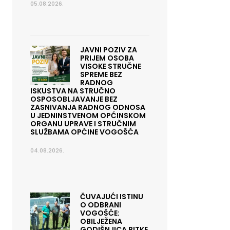
05.08.2026.
JAVNI POZIV ZA
PRIJEM OSOBA
VISOKE STRUČNE
SPREME BEZ
RADNOG
ISKUSTVA NA STRUČNO
OSPOSOBLJAVANJE BEZ
ZASNIVANJA RADNOG ODNOSA
U JEDNINSTVENOM OPĆINSKOM
ORGANU UPRAVE I STRUČNIM
SLUŽBAMA OPĆINE VOGOŠĆA
04.08.2026.
ČUVAJUĆI ISTINU
O ODBRANI
VOGOŠĆE:
OBILJEŽENA
GODIŠNJICA BITKE