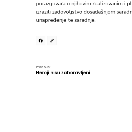
porazgovara o njihovim realizovanim i p
izrazili zadovoljstvo dosadašnjom saradnj
unapređenje te saradnje.
Facebook
Copy
Link
Previous:
Heroji nisu zaboravljeni