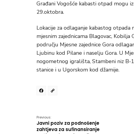
Građani Vogošće kabasti otpad mogu izn
29.oktobra.
Lokacije za odlaganje kabastog otpada 
mjesnim zajednicama Blagovac, Kobilja G
području Mjesne zajednice Gora odlaganj
Ljubinu kod Pilane i naselju Gora. U Mje
nogometnog igrališta, Stambeni niz B-1
stanice i u Ugorskom kod džamije.
Facebook
Copy
Link
Previous:
Javni poziv za podnošenje
zahtjeva za sufinansiranje