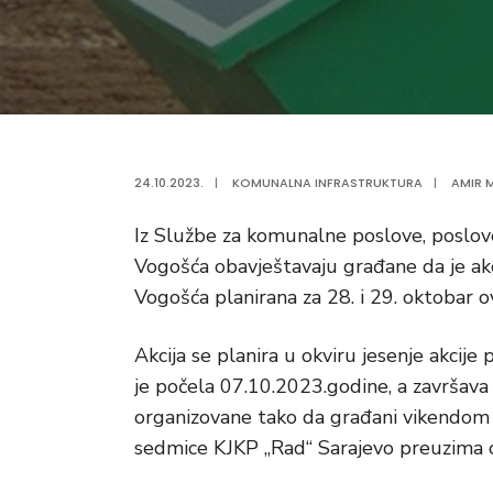
24.10.2023.
|
KOMUNALNA INFRASTRUKTURA
|
AMIR M
Iz Službe za komunalne poslove, poslove
Vogošća obavještavaju građane da je akc
Vogošća planirana za 28. i 29. oktobar o
Akcija se planira u okviru jesenje akcij
je počela 07.10.2023.godine, a završav
organizovane tako da građani vikendom 
sedmice KJKP „Rad“ Sarajevo preuzima o