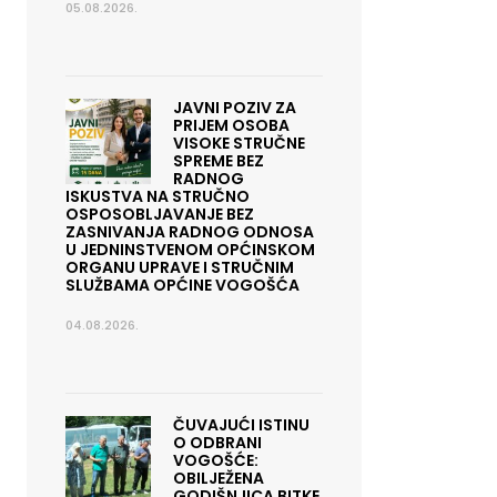
05.08.2026.
JAVNI POZIV ZA
PRIJEM OSOBA
VISOKE STRUČNE
SPREME BEZ
RADNOG
ISKUSTVA NA STRUČNO
OSPOSOBLJAVANJE BEZ
ZASNIVANJA RADNOG ODNOSA
U JEDNINSTVENOM OPĆINSKOM
ORGANU UPRAVE I STRUČNIM
SLUŽBAMA OPĆINE VOGOŠĆA
04.08.2026.
ČUVAJUĆI ISTINU
O ODBRANI
VOGOŠĆE:
OBILJEŽENA
GODIŠNJICA BITKE