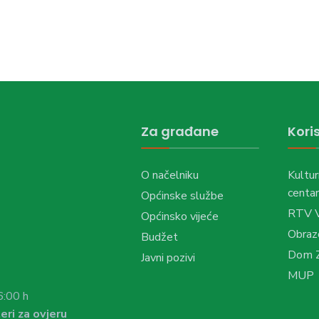
Za građane
Koris
O načelniku
Kultur
centar
Općinske službe
RTV 
Općinsko vijeće
Obraz
Budžet
Dom Z
Javni pozivi
MUP
6:00 h
eri za ovjeru