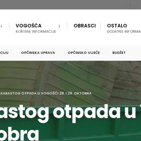
VOGOŠĆA
OBRASCI
OSTALO
KORISNE INFORMACIJE
DODATNE INFORMA
PCIJU
OPĆINSKA UPRAVA
OPĆINSKO VIJEĆE
BUDŽET
KABASTOG OTPADA U VOGOŠĆI 28. I 29. OKTOBRA
stog otpada u
tobra