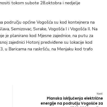
ositi tokom subote 28.oktobra i nedjelje
na području općine Vogošća su kod kontejnera na
lava, Semizovac, Svrake, Vogošća I i Vogošća II. Na
e je planirano kod Mjesne zajednice, na putu za
snoj zajednici Hotonj predviđene su lokacije kod
3, u Baricama na raskršću, na Menjaku kod trafo
Next:
Planska isključenja električne
energije na području Vogošće za