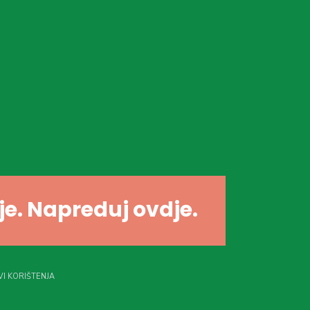
dje. Napreduj ovdje.
I KORIŠTENJA