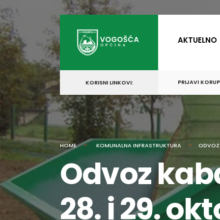
for:
Skip
to
AKTUELNO
content
PRIJAVI KORU
KORISNI LINKOVI:
HOME
KOMUNALNA INFRASTRUKTURA
ODVOZ 
Odvoz kaba
28. i 29. ok