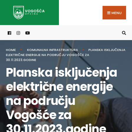
Search
Skip
for:
to
MENU
content
HOME
KOMUNALNA INFRASTRUKTURA
PLANSKA ISKLJUČENJA
ELEKTRIČNE ENERGIJE NA PODRUČJU VOGOŠĆE ZA
30.11.2023.GODINE
Planska isključenja
električne energije
na području
Vogošće za
30.11.2023.godine