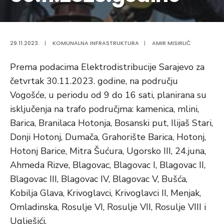
29.11.2023.
|
KOMUNALNA INFRASTRUKTURA
|
AMIR MISIRLIĆ
Prema podacima Elektrodistribucije Sarajevo za
četvrtak 30.11.2023. godine, na području
Vogošće, u periodu od 9 do 16 sati, planirana su
isključenja na trafo područjma: kamenica, mlini,
Barica, Branilaca Hotonja, Bosanski put, Ilijaš Stari,
Donji Hotonj, Dumača, Grahorište Barica, Hotonj,
Hotonj Barice, Mitra Šućura, Ugorsko III, 24.juna,
Ahmeda Rizve, Blagovac, Blagovac I, Blagovac II,
Blagovac III, Blagovac IV, Blagovac V, Bušća,
Kobilja Glava, Krivoglavci, Krivoglavci II, Menjak,
Omladinska, Rosulje VI, Rosulje VII, Rosulje VIII i
Uglješići.