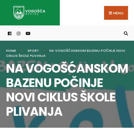
Search
Skip
for:
to
MENU
content
HOME
SPORT
NA VOGOŠĆANSKOM BAZENU POČINJE NOVI
CIKLUS ŠKOLE PLIVANJA
NA VOGOŠĆANSKOM
BAZENU POČINJE
NOVI CIKLUS ŠKOLE
PLIVANJA