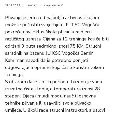
29.12.2023.
|
SPORT
|
AMIR MISIRLIĆ
Plivanje je jedna od najboljih aktivnosti kojom
možete počastiti svoje tijelo. JU KSC Vogošća
pokreće novi ciklus škole plivanja za djecu
različitog uzrasta. Cijena za 12 treninga koji će biti
održani 3 puta sedmično iznosi 75 KM. Stručni
saradnik na bazenu JU KSC Vogošća Semir
Kahriman navodi da je potrebno ponijeti
odgovarajuću opremu koja će se koristiti tokom
treninga.
S obzirom da je zimski period u bazenu je voda
izuzetno čista i topla, a temperatura iznosi 28
stepeni. Djeca i mladi mogu naučiti osnovne
tehnike plivanja ili usavršiti svoje plivačko
umijeće. U školi rade stručni instruktori, a uslovi