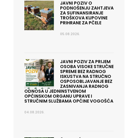
JAVNI POZIV O
PODNOŠENJU ZAHTJEVA
ZA SUFINANSIRANJE
TROŠKOVA KUPOVINE
PRIHRANE ZA PČELE
05.08.2026.
JAVNI POZIV ZA PRIJEM
OSOBA VISOKE STRUČNE
SPREME BEZ RADNOG
ISKUSTVA NA STRUČNO
OSPOSOBLJAVANJE BEZ
ZASNIVANJA RADNOG
ODNOSA U JEDNINSTVENOM
OPĆINSKOM ORGANU UPRAVE I
STRUČNIM SLUŽBAMA OPĆINE VOGOŠĆA
04.08.2026.