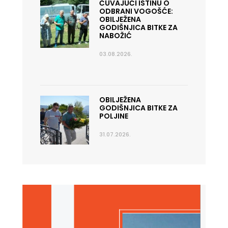
ČUVAJUĆI ISTINU O
ODBRANI VOGOŠĆE:
OBILJEŽENA
GODIŠNJICA BITKE ZA
NABOŽIĆ
03.08.2026.
OBILJEŽENA
GODIŠNJICA BITKE ZA
POLJINE
31.07.2026.