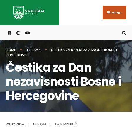
Search
Skip
for:
to
MENU
content
HOME
UPRAVA
ČESTIKA ZA DAN NEZAVISNOSTI BOSNE I
HERCEGOVINE
Čestika za Dan
nezavisnosti Bosne i
Hercegovine
29.02.2024.
|
UPRAVA
|
AMIR MISIRLIĆ