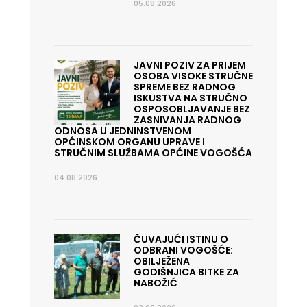
05.08.2026.
JAVNI POZIV ZA PRIJEM
OSOBA VISOKE STRUČNE
SPREME BEZ RADNOG
ISKUSTVA NA STRUČNO
OSPOSOBLJAVANJE BEZ
ZASNIVANJA RADNOG
ODNOSA U JEDNINSTVENOM
OPĆINSKOM ORGANU UPRAVE I
STRUČNIM SLUŽBAMA OPĆINE VOGOŠĆA
04.08.2026.
ČUVAJUĆI ISTINU O
ODBRANI VOGOŠĆE:
OBILJEŽENA
GODIŠNJICA BITKE ZA
NABOŽIĆ