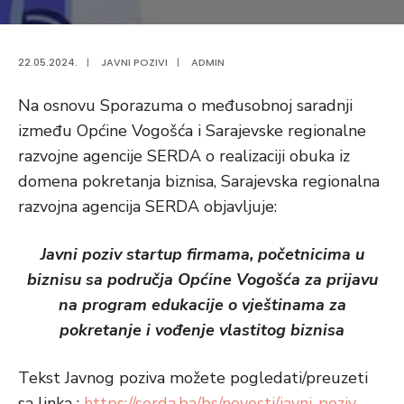
22.05.2024.
|
JAVNI POZIVI
|
ADMIN
Na osnovu Sporazuma o međusobnoj saradnji
između Općine Vogošća i Sarajevske regionalne
razvojne agencije SERDA o realizaciji obuka iz
domena pokretanja biznisa, Sarajevska regionalna
razvojna agencija SERDA objavljuje:
Javni poziv startup firmama, početnicima u
biznisu sa područja Općine Vogošća za prijavu
na program edukacije o vještinama za
pokretanje i vođenje vlastitog biznisa
Tekst Javnog poziva možete pogledati/preuzeti
sa linka :
https://serda.ba/bs/novosti/javni-poziv-