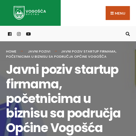
Search
Skip
for:
to
MENU
content
HOME
JAVNI POZIVI
JAVNI POZIV STARTUP FIRMAMA,
POČETNICIMA U BIZNISU SA PODRUČJA OPĆINE VOGOŠĆA
Javni poziv startup
firmama,
početnicima u
biznisu sa područja
Općine Vogošća