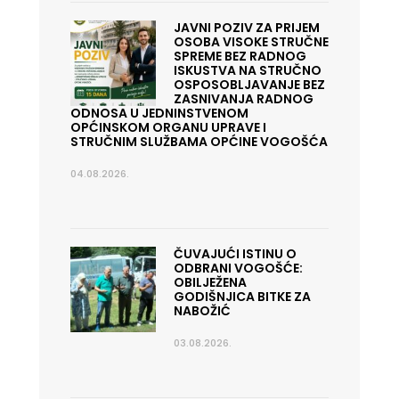
JAVNI POZIV ZA PRIJEM
OSOBA VISOKE STRUČNE
SPREME BEZ RADNOG
ISKUSTVA NA STRUČNO
OSPOSOBLJAVANJE BEZ
ZASNIVANJA RADNOG
ODNOSA U JEDNINSTVENOM
OPĆINSKOM ORGANU UPRAVE I
STRUČNIM SLUŽBAMA OPĆINE VOGOŠĆA
04.08.2026.
ČUVAJUĆI ISTINU O
ODBRANI VOGOŠĆE:
OBILJEŽENA
GODIŠNJICA BITKE ZA
NABOŽIĆ
03.08.2026.