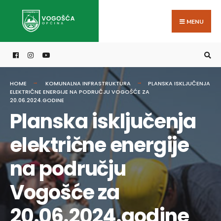
Search
Skip
for:
to
MENU
content
HOME
KOMUNALNA INFRASTRUKTURA
PLANSKA ISKLJUČENJA
ELEKTRIČNE ENERGIJE NA PODRUČJU VOGOŠĆE ZA
20.06.2024.GODINE
Planska isključenja
električne energije
na području
Vogošće za
20.06.2024.godine