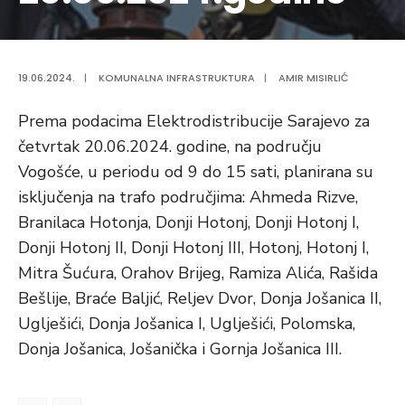
19.06.2024.
|
KOMUNALNA INFRASTRUKTURA
|
AMIR MISIRLIĆ
Prema podacima Elektrodistribucije Sarajevo za
četvrtak 20.06.2024. godine, na području
Vogošće, u periodu od 9 do 15 sati, planirana su
isključenja na trafo područjima: Ahmeda Rizve,
Branilaca Hotonja, Donji Hotonj, Donji Hotonj I,
Donji Hotonj II, Donji Hotonj III, Hotonj, Hotonj I,
Mitra Šućura, Orahov Brijeg, Ramiza Alića, Rašida
Bešlije, Braće Baljić, Reljev Dvor, Donja Jošanica II,
Uglješići, Donja Jošanica I, Uglješići, Polomska,
Donja Jošanica, Jošanička i Gornja Jošanica III.