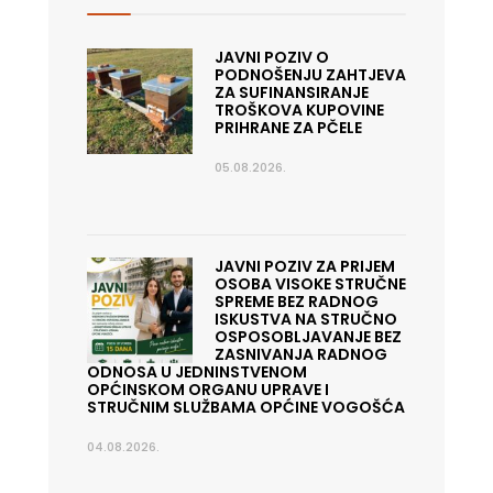
JAVNI POZIV O
PODNOŠENJU ZAHTJEVA
ZA SUFINANSIRANJE
TROŠKOVA KUPOVINE
PRIHRANE ZA PČELE
05.08.2026.
JAVNI POZIV ZA PRIJEM
OSOBA VISOKE STRUČNE
SPREME BEZ RADNOG
ISKUSTVA NA STRUČNO
OSPOSOBLJAVANJE BEZ
ZASNIVANJA RADNOG
ODNOSA U JEDNINSTVENOM
OPĆINSKOM ORGANU UPRAVE I
STRUČNIM SLUŽBAMA OPĆINE VOGOŠĆA
04.08.2026.