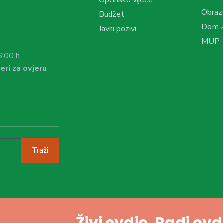
Obraz
Budžet
Dom Z
Javni pozivi
MUP
6:00 h
eri za ovjeru
Traži
Živi ovdje. Radi ov