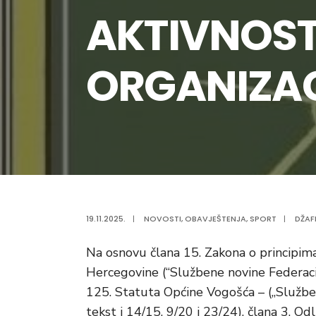
AKTIVNOST
ORGANIZA
19.11.2025.
|
NOVOSTI
,
OBAVJEŠTENJA
,
SPORT
|
DŽAF
Na osnovu člana 15. Zakona o principim
Hercegovine (“Službene novine Federacije
125. Statuta Općine Vogošća – („Služben
tekst i 14/15, 9/20 i 23/24), člana 3. Od