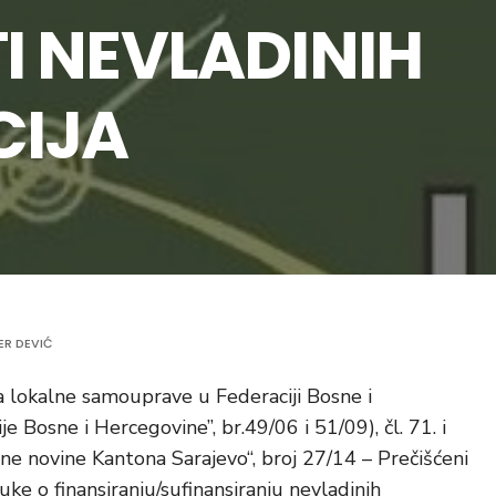
I NEVLADINIH
CIJA
ER DEVIĆ
a lokalne samouprave u Federaciji Bosne i
 Bosne i Hercegovine”, br.49/06 i 51/09), čl. 71. i
e novine Kantona Sarajevo“, broj 27/14 – Prečišćeni
luke o finansiranju/sufinansiranju nevladinih