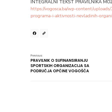
INTEGRALNI TEKST PRAVILNIKA MOŽE
https://vogosca.ba/wp-content/uploads/2
programa-i-aktivnosti-nevladinih-organiz
Facebook
Copy
Link
Previous:
PRAVILNIK O SUFINANSIRANJU
SPORTSKIH ORGANIZACIJA SA
PODRUČJA OPĆINE VOGOŠĆA