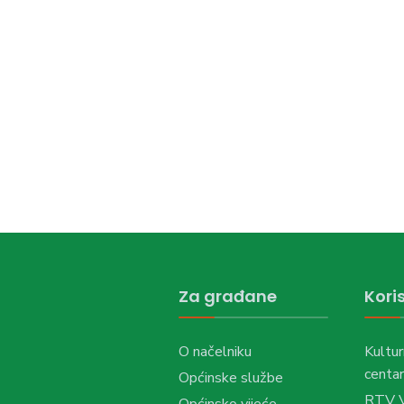
Za građane
Koris
O načelniku
Kultur
centar
Općinske službe
RTV 
Općinsko vijeće