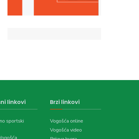
ni linkovi
Brzi linkovi
no sportski
Vogošća online
Vogošća video
Vogošća
Prijava kvara