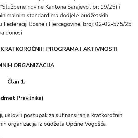
“Službene novine Kantona Sarajevo”, br: 19/25) i
minimalnim standardima dodjele budžetskih
u Federaciji Bosne i Hercegovine, broj: 02-02-575/25
ka donosi
U KRATKOROČNIH PROGRAMA I AKTIVNOSTI
INIH ORGANIZACIJA
Član 1.
edmet Pravilnika)
i, uslovi i postupak za sufinansiranje kratkoročnih
nih organizacija iz budžeta Općine Vogošća.