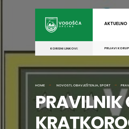
for:
Skip
to
AKTUELNO
content
PRIJAVI KORU
KORISNI LINKOVI:
HOME
NOVOSTI
,
OBAVJEŠTENJA
,
SPORT
PRAV
PRAVILNIK
KRATKORO