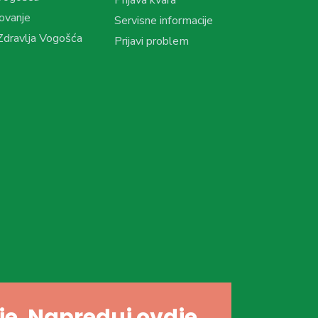
ovanje
Servisne informacije
dravlja Vogošća
Prijavi problem
dje. Napreduj ovdje.