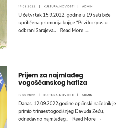
14.09.2022.
|
KULTURA
,
NOVOSTI
|
ADMIN
U četvrtak 15.9.2022. godine u 19 sati biće
upriličena promocija knjige “Prvi korpus u
Promocija
odbrani Sarajeva
...
Read More
→
knjige
“Prvi
korpus
u
odbrani
Prijem za najmlađeg
Sarajeva
vogošćanskog hafiza
1992.-1995.”
12.09.2022.
|
KULTURA
,
NOVOSTI
|
ADMIN
Danas, 12.09.2022.godine općinski načelnik je
primio trinaestogodišnjeg Davuda Zeću,
Prijem
odnedavno najmlađeg
...
Read More
→
za