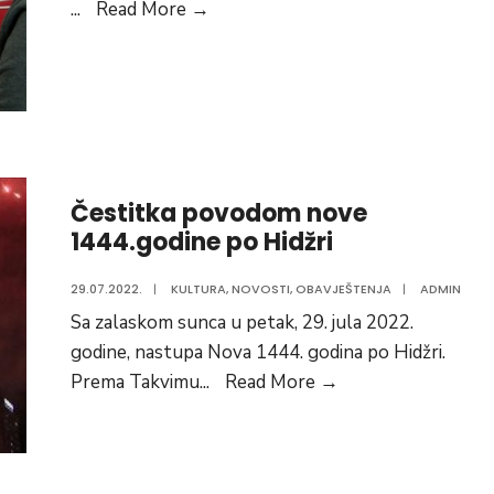
Preuzeto:
...
Read More
→
NAŠA
SUGRAĐANKA
LEJLA
MOTORUGA
OBJAVILA
ROMAN
Čestitka povodom nove
PRVIJENAC
1444.godine po Hidžri
29.07.2022.
|
KULTURA
,
NOVOSTI
,
OBAVJEŠTENJA
|
ADMIN
Sa zalaskom sunca u petak, 29. jula 2022.
godine, nastupa Nova 1444. godina po Hidžri.
Čestitka
Prema Takvimu
...
Read More
→
povodom
nove
1444.godine