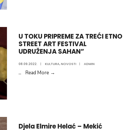
najmlađeg
vogošćansk
hafiza
U TOKU PRIPREME ZA TREĆI ETNO
STREET ART FESTIVAL
UDRUŽENJA SAHAN”
08.09.2022.
|
KULTURA
,
NOVOSTI
|
ADMIN
U
...
Read More
→
TOKU
PRIPREME
ZA
TREĆI
ETNO
STREET
Djela Elmire Helać – Mekić
ART