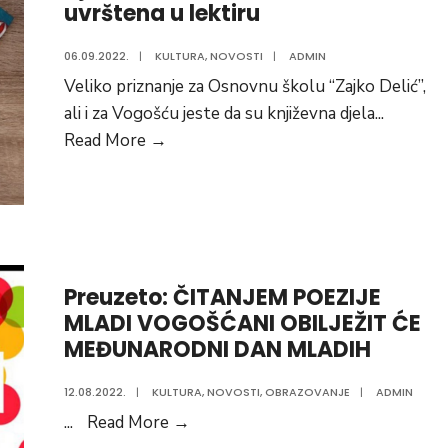
uvrštena u lektiru
FESTIVAL
UDRUŽENJA
06.09.2022.
|
KULTURA
,
NOVOSTI
|
ADMIN
SAHAN”
Veliko priznanje za Osnovnu školu “Zajko Delić”,
ali i za Vogošću jeste da su književna djela
...
Djela
Read More
→
Elmire
Helać
–
Mekić
uvrštena
Preuzeto: ČITANJEM POEZIJE
u
MLADI VOGOŠĆANI OBILJEŽIT ĆE
lektiru
MEĐUNARODNI DAN MLADIH
12.08.2022.
|
KULTURA
,
NOVOSTI
,
OBRAZOVANJE
|
ADMIN
Preuzeto:
...
Read More
→