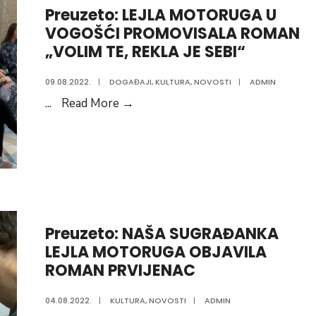
Preuzeto: LEJLA MOTORUGA U
“IZVOR
VOGOŠĆI PROMOVISALA ROMAN
DOBROČINSTVA
„VOLIM TE, REKLA JE SEBI“
“POTPISAN
UGOVOR
09.08.2022.
|
DOGAĐAJI
,
KULTURA
,
NOVOSTI
|
ADMIN
O
Preuzeto:
...
Read More
→
FINANSIRANJU
LEJLA
REKONSTRUKCIJE
MOTORUGA
CENTRALNE
U
VOGOŠĆANSKE
VOGOŠĆI
DŽAMIJE
PROMOVISALA
ROMAN
Preuzeto: NAŠA SUGRAĐANKA
„VOLIM
LEJLA MOTORUGA OBJAVILA
TE,
ROMAN PRVIJENAC
REKLA
JE
04.08.2022.
|
KULTURA
,
NOVOSTI
|
ADMIN
SEBI“