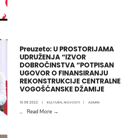
ČITANJEM
POEZIJE
MLADI
VOGOŠĆANI
OBILJEŽIT
ĆE
Preuzeto: U PROSTORIJAMA
MEĐUNARODNI
UDRUŽENJA “IZVOR
DAN
DOBROČINSTVA “POTPISAN
MLADIH
UGOVOR O FINANSIRANJU
REKONSTRUKCIJE CENTRALNE
VOGOŠĆANSKE DŽAMIJE
10.08.2022.
|
KULTURA
,
NOVOSTI
|
ADMIN
Preuzeto:
...
Read More
→
U
PROSTORIJAMA
UDRUŽENJA