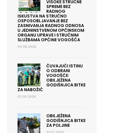
VISOKE STRUČNE
SPREME BEZ
RADNOG
og
ISKUSTVA NA STRUČNO
OSPOSOBLJAVANJE BEZ
ZASNIVANJA RADNOG ODNOSA
U JEDNINSTVENOM OPĆINSKOM
ORGANU UPRAVE I STRUČNIM
SLUŽBAMA OPĆINE VOGOŠĆA
04.08.2026.
ČUVAJUĆI ISTINU
O ODBRANI
VOGOŠĆE:
OBILJEŽENA
GODIŠNJICA BITKE
ZA NABOŽIĆ
03.08.2026.
OBILJEŽENA
GODIŠNJICA BITKE
ZA POLJINE
31.07.2026.