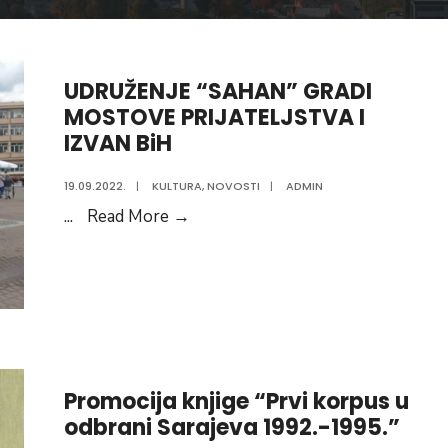
UDRUŽENJE “SAHAN” GRADI
MOSTOVE PRIJATELJSTVA I
IZVAN BiH
19.09.2022.
|
KULTURA
,
NOVOSTI
|
ADMIN
UDRUŽENJE
...
Read More
→
“SAHAN”
GRADI
MOSTOVE
PRIJATELJSTVA
I
IZVAN
Promocija knjige “Prvi korpus u
BiH
odbrani Sarajeva 1992.-1995.”