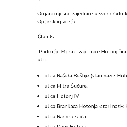
Organi mjesne zajednice u svom radu ko
Općinskog vijeća.
Član 6.
Područje Mjesne zajednice Hotonj čini
ulice:
ulica Rašida Bešlije (stari naziv: Hoto
ulica Mitra Šućura,
ulica Hotonj IV,
ulica Branilaca Hotonja (stari naziv: H
ulica Ramiza Alića,
ulica Donji Hotonj,