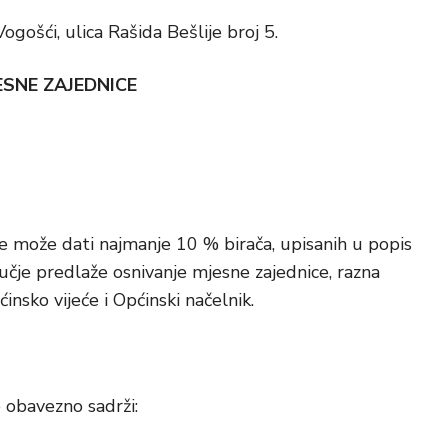
ogošći, ulica Rašida Bešlije broj 5.
ESNE ZAJEDNICE
ice može dati najmanje 10 % birača, upisanih u popis
ručje predlaže osnivanje mjesne zajednice, razna
nsko vijeće i Općinski načelnik.
e obavezno sadrži: