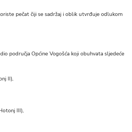
riste pečat čiji se sadržaj i oblik utvrđuje odlukom
 dio područja Općine Vogošća koji obuhvata sljedeće
nj II),
otonj III),