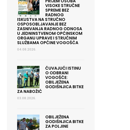
PRIJEM OSOBA
VISOKE STRUČNE
SPREME BEZ
RADNOG
ISKUSTVA NA STRUČNO
OSPOSOBLJAVANJE BEZ
ZASNIVANJA RADNOG ODNOSA
U JEDNINSTVENOM OPĆINSKOM
ORGANU UPRAVE I STRUČNIM
SLUŽBAMA OPĆINE VOGOŠĆA
04.08.2026.
ČUVAJUĆI ISTINU
O ODBRANI
VOGOŠĆE:
OBILJEŽENA
GODIŠNJICA BITKE
ZA NABOŽIĆ
03.08.2026.
OBILJEŽENA
GODIŠNJICA BITKE
ZA POLJINE